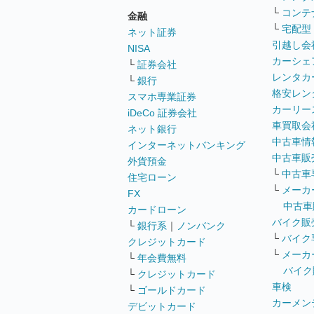
└
コンテ
金融
└
宅配型
ネット証券
引越し会
NISA
カーシェ
└
証券会社
レンタカ
└
銀行
格安レン
スマホ専業証券
カーリー
iDeCo 証券会社
車買取会
ネット銀行
中古車情
インターネットバンキング
中古車販
外貨預金
└
中古車
住宅ローン
└
メーカ
FX
中古車
カードローン
バイク販
└
銀行系
｜
ノンバンク
└
バイク
クレジットカード
└
メーカ
└
年会費無料
バイク
└
クレジットカード
車検
└
ゴールドカード
カーメン
デビットカード