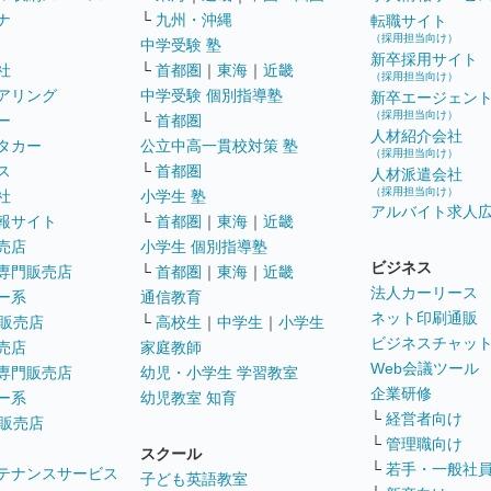
ナ
└
九州・沖縄
転職サイト
（採用担当向け）
中学受験 塾
新卒採用サイト
社
└
首都圏
｜
東海
｜
近畿
（採用担当向け）
アリング
中学受験 個別指導塾
新卒エージェン
（採用担当向け）
ー
└
首都圏
人材紹介会社
タカー
公立中高一貫校対策 塾
（採用担当向け）
ス
└
首都圏
人材派遣会社
（採用担当向け）
社
小学生 塾
アルバイト求人
報サイト
└
首都圏
｜
東海
｜
近畿
売店
小学生 個別指導塾
ビジネス
専門販売店
└
首都圏
｜
東海
｜
近畿
法人カーリース
ー系
通信教育
ネット印刷通販
販売店
└
高校生
｜
中学生
｜
小学生
ビジネスチャッ
売店
家庭教師
Web会議ツール
専門販売店
幼児・小学生 学習教室
企業研修
ー系
幼児教室 知育
└
経営者向け
販売店
└
管理職向け
スクール
└
若手・一般社
テナンスサービス
子ども英語教室