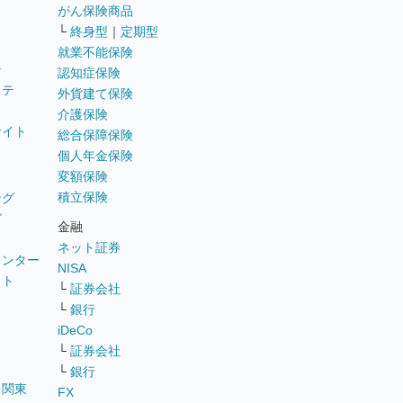
がん保険商品
└
終身型
｜
定期型
就業不能保険
テ
認知症保険
ステ
外貨建て保険
介護保険
サイト
総合保障保険
個人年金保険
変額保険
積立保険
ング
グ
金融
ネット証券
ウンター
NISA
イト
└
証券会社
リ
└
銀行
iDeCo
└
証券会社
└
銀行
｜
関東
FX