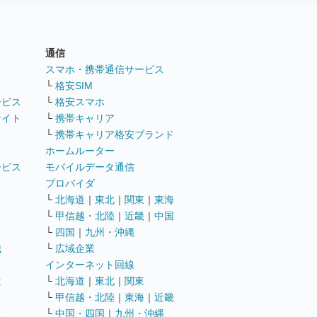
通信
ト
スマホ・携帯通信サービス
└
格安SIM
ービス
└
格安スマホ
サイト
└
携帯キャリア
└
携帯キャリア格安ブランド
ホームルーター
ービス
モバイルデータ通信
ト
プロバイダ
└
北海道
｜
東北
｜
関東
｜
東海
└
甲信越・北陸
｜
近畿
｜
中国
└
四国
｜
九州・沖縄
職
└
広域企業
インターネット回線
遣
└
北海道
｜
東北
｜
関東
└
甲信越・北陸
｜
東海
｜
近畿
ス
└
中国・四国
｜
九州・沖縄