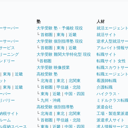
塾
人材
ーサーバー
大学受験 塾・予備校 現役
就活エージェン
└
首都圏
｜
東海
｜
近畿
就活サイト
ーサーバー
大学受験 個別指導塾 現役
逆求人型就活サ
サービス
└
首都圏
｜
東海
｜
近畿
アルバイト情報
リーニング
大学受験 難関大学特化型 現役
転職サイト
ンドリー
└
首都圏
転職サイト 女性
大学受験 映像授業
転職スカウトサ
｜
東海
｜
近畿
高校受験 塾
転職エージェン
ット
└
北海道
｜
東北
｜
北関東
看護師転職
｜
東海
｜
近畿
└
首都圏
｜
甲信越・北陸
介護転職
ーパー
└
東海
｜
近畿
｜
中国・四国
ハイクラス・
リバリー
└
九州・沖縄
ミドルクラス転
高校受験 個別指導塾
派遣会社
納税サイト
└
北海道
｜
東北
｜
北関東
工場・製造業派
ルーム
└
首都圏
｜
甲信越・北陸
派遣求人サイト
ル収納スペース
└
東海
｜
近畿
｜
中国・四国
求人情報サービ