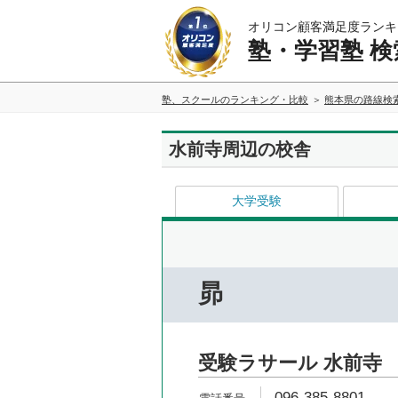
オリコン顧客満足度ランキ
塾・学習塾 検
塾、スクールのランキング・比較
熊本県の路線検
水前寺周辺の校舎
大学受験
昴
受験ラサール 水前寺
096-385-8801