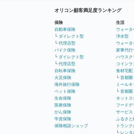
オリコン顧客満足度ランキング
保険
生活
自動車保険
ウォータ
└
ダイレクト型
浄水型
└
代理店型
ウォータ
バイク保険
家事代行
└
ダイレクト型
ハウスク
└
代理店型
コインラ
自転車保険
食材宅配
火災保険
└
首都圏
海外旅行保険
ミールキ
ペット保険
└
首都圏
生命保険
ネットス
医療保険
フードデ
がん保険
サービス
学資保険
ふるさと
保険相談ショップ
トランク
└
レンタ