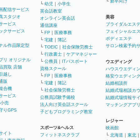
└
新卒向け
└
幼児
｜
小学生
画配信サービス
英会話教室
真スタジオ
美容
オンライン英会話
サービス
ブライダルエス
通信講座
ックサービス
フェイシャルエ
└
FP
｜
医療事務
ボディエステ
└
宅建
｜
簿記
ナル作品限定型
サロン検索予約
└
TOEIC
｜
社会保険労務士
└
行政書士
｜
ケアマネジャー
プリ オリジナル
└
公務員
｜
ITパスポート
ウエディング
品買取 店舗
資格スクール
ハウスウエディ
引越し
└
FP
｜
医療事務
格安ウエディン
通販
└
宅建
｜
簿記
結婚相談所
複合機
└
社会保険労務士
結婚式場相談カ
サービス
公務員試験予備校
結婚式場情報サ
 小売
法人向け英会話スクール
マッチングアプ
守りGPS
子どもプログラミング教室
レジャー
スポーツ&ヘルス
映画館
サイト
フィットネスクラブ
└
北海道
｜
東北