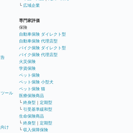
└
広域企業
専門家評価
ト
保険
自動車保険 ダイレクト型
自動車保険 代理店型
バイク保険 ダイレクト型
バイク保険 代理店型
広告
火災保険
学資保険
ペット保険
ペット保険 小型犬
ペット保険 猫
トツール
医療保険商品
└
終身型
｜
定期型
└
引受基準緩和型
生命保険商品
└
終身型
｜
定期型
員向け
└
収入保障保険