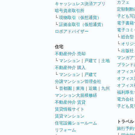
カフェ
キャッシュレス決済アプリ
定額制動
暗号資産取引所
子ども写
└
現物取引（仮想通貨）
電子書籍
└
証拠金取引（仮想通貨）
電子コミ
ロボアドバイザー
└
総合型
└
オリジ
住宅
└
出版社
不動産仲介 売却
マンガア
└
マンション
｜
戸建て
｜
土地
ブランド
不動産仲介 購入
オフィス
└
マンション
｜
戸建て
オフィス
分譲マンション管理会社
オフィス
└
首都圏
｜
東海
｜
近畿
｜
九州
福利厚生
マンション大規模修繕
電力会社
不動産仲介 賃貸
子ども見
賃貸情報サイト
賃貸マンション
トラベル
住宅設備ショールーム
旅行予約
リフォーム