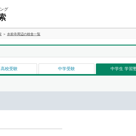
ング
索
索
水前寺周辺の校舎一覧
高校受験
中学受験
中学生 学習