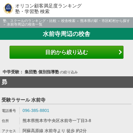
オリコン顧客満足度ランキング
塾・学習塾 検索
塾、スクールのランキング・比較
校舎検索
熊本県の駅・市区町村から探す
水前寺周辺の校舎一覧
水前寺周辺の校舎
目的から絞り込む
中学受験： 集団塾 個別指導塾
の絞り込み
昴
受験ラサール 水前寺
096-385-8801
熊本県熊本市中央区水前寺一丁目3-8
阿蘇高原線 水前寺より 徒歩 約2分