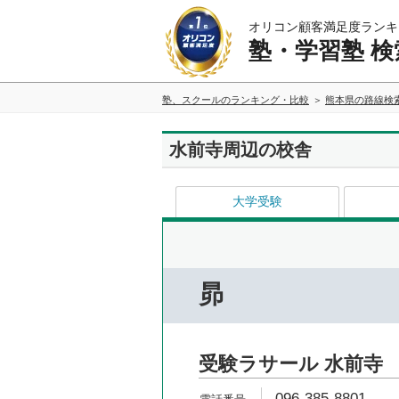
オリコン顧客満足度ランキ
塾・学習塾 検
塾、スクールのランキング・比較
熊本県の路線検
水前寺周辺の校舎
大学受験
昴
受験ラサール 水前寺
096-385-8801