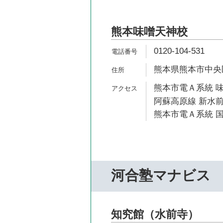
熊本味噌天神校
0120-104-531
熊本県熊本市中央区
熊本市電Ａ系統 味
阿蘇高原線 新水前
熊本市電Ａ系統 国
河合塾マナビス
知究館（水前寺）