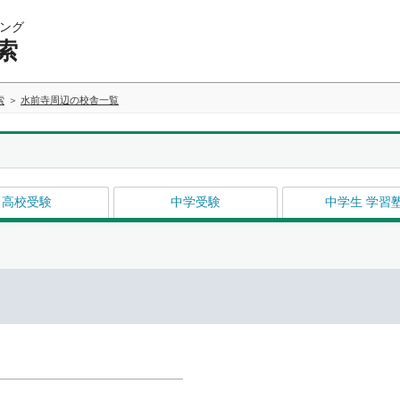
ング
索
索
水前寺周辺の校舎一覧
高校受験
中学受験
中学生 学習