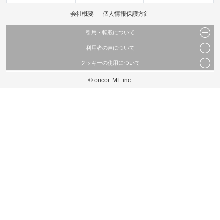
会社概要
個人情報保護方針
引用・転載について
利用者の声について
当サイトで公開されている情報（文字、写真、イラスト、画像データ等）及びこれらの配
置・編集および構造などについての著作権は株式会社oricon MEに帰属しております。
クッキーの使用について
当サイトに掲載している内容はすべてサービスの利用者が提出された見解・感想です。
これらの情報を権利者の許可なく無断転載・複製などの二次利用を行うことは固く禁じて
弊社が内容について正確性を含め一切保証するものではありません。
おります。
© oricon ME inc.
このサイトでは Cookie を使用して、ユーザーに合わせたコンテンツや広告の表示、ソー
弊社の見解・ 意見ではないことをご理解いただいた上でご覧ください。
シャル メディア機能の提供、広告の表示回数やクリック数の測定を行っています。
また、ユーザーによるサイトの利用状況についても情報を収集し、ソーシャル メディア
や広告配信、データ解析の各パートナーに提供しています。
各パートナーは、この情報とユーザーが各パートナーに提供した他の情報や、ユーザーが
各パートナーのサービスを使用したときに収集した他の情報を組み合わせて使用すること
があります。