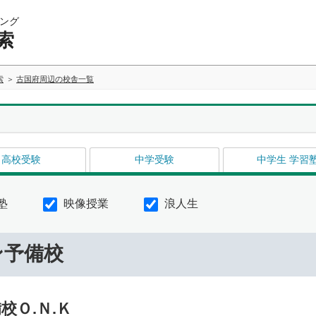
ング
索
索
古国府周辺の校舎一覧
高校受験
中学受験
中学生 学習
塾
映像授業
浪人生
ン予備校
Ｏ.Ｎ.Ｋ