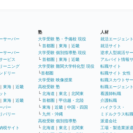
塾
人材
ーサーバー
大学受験 塾・予備校 現役
就活エージェン
└
首都圏
｜
東海
｜
近畿
就活サイト
ーサーバー
大学受験 個別指導塾 現役
逆求人型就活サ
サービス
└
首都圏
｜
東海
｜
近畿
アルバイト情報
リーニング
大学受験 難関大学特化型 現役
転職サイト
ンドリー
└
首都圏
転職サイト 女性
大学受験 映像授業
転職スカウトサ
｜
東海
｜
近畿
高校受験 塾
転職エージェン
ット
└
北海道
｜
東北
｜
北関東
看護師転職
｜
東海
｜
近畿
└
首都圏
｜
甲信越・北陸
介護転職
ーパー
└
東海
｜
近畿
｜
中国・四国
ハイクラス・
リバリー
└
九州・沖縄
ミドルクラス転
高校受験 個別指導塾
派遣会社
納税サイト
└
北海道
｜
東北
｜
北関東
工場・製造業派