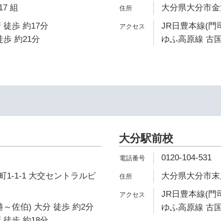
7 組
大分県大分市金池町
 徒歩 約17分
JR日豊本線(門
歩 約21分
ゆふ高原線 古国
大分駅前校
0120-104-531
1-1-1 大交セントラルビ
大分県大分市末広町
JR日豊本線(門
～佐伯) 大分 徒歩 約2分
ゆふ高原線 古国
 徒歩 約18分