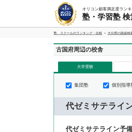
オリコン顧客満足度ランキ
塾・学習塾 検
塾、スクールのランキング・比較
大分県の路線検
古国府周辺の校舎
大学受験
集団塾
個別指導
代ゼミサテライ
代ゼミサテライン予備校