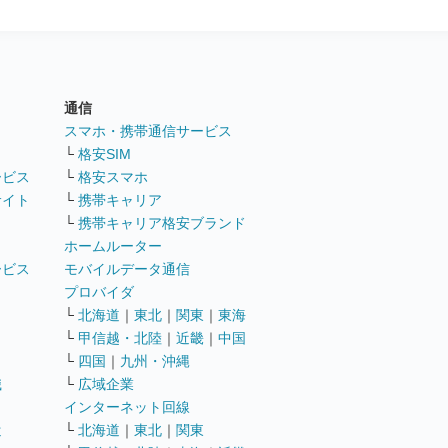
通信
ト
スマホ・携帯通信サービス
└
格安SIM
ービス
└
格安スマホ
サイト
└
携帯キャリア
└
携帯キャリア格安ブランド
ホームルーター
ービス
モバイルデータ通信
ト
プロバイダ
└
北海道
｜
東北
｜
関東
｜
東海
└
甲信越・北陸
｜
近畿
｜
中国
└
四国
｜
九州・沖縄
職
└
広域企業
インターネット回線
遣
└
北海道
｜
東北
｜
関東