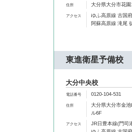
大分県大分市花園1
ゆふ高原線 古国府
阿蘇高原線 滝尾 徒
東進衛星予備校
大分中央校
0120-104-531
大分県大分市金池町
ル6F
JR日豊本線(門司港
ゆふ高原線 古国府