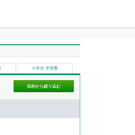
塾
小学生 学習塾