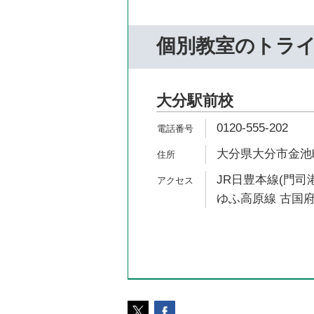
個別教室のトラ
大分駅前校
0120-555-202
大分県大分市金池町2
JR日豊本線(門司港
ゆふ高原線 古国府