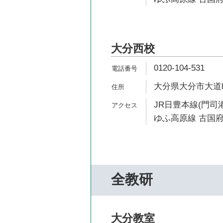
大分西校
0120-104-531
大分県大分市大道町5
JR日豊本線(門司港
ゆふ高原線 古国府
全教研
大分教室