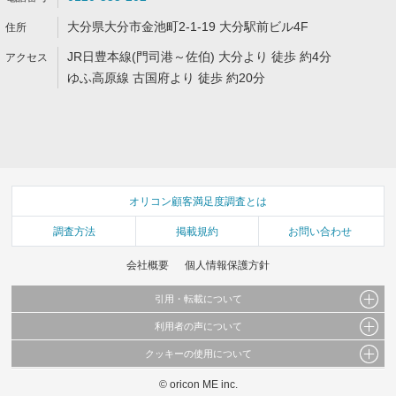
大分県大分市金池町2-1-19 大分駅前ビル4F
JR日豊本線(門司港～佐伯) 大分より 徒歩 約4分
ゆふ高原線 古国府より 徒歩 約20分
オリコン顧客満足度調査とは
調査方法
掲載規約
お問い合わせ
会社概要
個人情報保護方針
引用・転載について
利用者の声について
当サイトで公開されている情報（文字、写真、イラスト、画像データ等）及びこれらの配
置・編集および構造などについての著作権は株式会社oricon MEに帰属しております。
クッキーの使用について
当サイトに掲載している内容はすべてサービスの利用者が提出された見解・感想です。
これらの情報を権利者の許可なく無断転載・複製などの二次利用を行うことは固く禁じて
弊社が内容について正確性を含め一切保証するものではありません。
おります。
© oricon ME inc.
このサイトでは Cookie を使用して、ユーザーに合わせたコンテンツや広告の表示、ソー
弊社の見解・ 意見ではないことをご理解いただいた上でご覧ください。