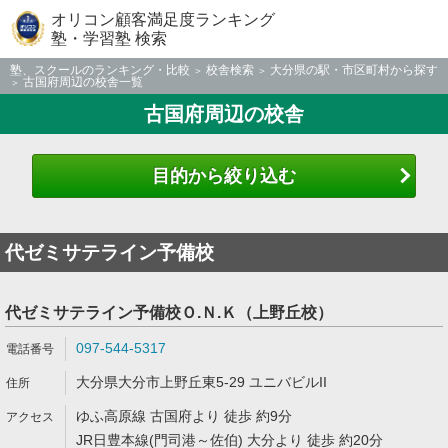
オリコン顧客満足度ランキング
塾・学習塾 検索
塾、スクールのランキング・比較
校舎検索
大分県の駅・市区町村から探す
古国府周辺の校舎一覧
古国府周辺の校舎
目的から絞り込む
代ゼミサテライン予備校
代ゼミサテライン予備校Ｏ.Ｎ.Ｋ（上野丘校）
097-544-5317
大分県大分市上野丘東5-29 ユニバビルII
ゆふ高原線 古国府より 徒歩 約9分
JR日豊本線(門司港～佐伯) 大分より 徒歩 約20分