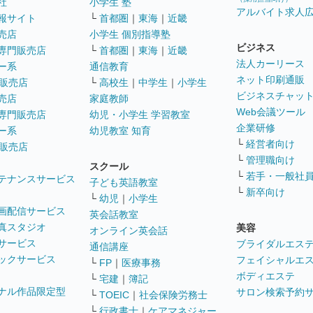
社
小学生 塾
アルバイト求人
報サイト
└
首都圏
｜
東海
｜
近畿
売店
小学生 個別指導塾
ビジネス
専門販売店
└
首都圏
｜
東海
｜
近畿
法人カーリース
ー系
通信教育
ネット印刷通販
販売店
└
高校生
｜
中学生
｜
小学生
ビジネスチャッ
売店
家庭教師
Web会議ツール
専門販売店
幼児・小学生 学習教室
企業研修
ー系
幼児教室 知育
└
経営者向け
販売店
└
管理職向け
スクール
└
若手・一般社
テナンスサービス
子ども英語教室
└
新卒向け
└
幼児
｜
小学生
画配信サービス
英会話教室
真スタジオ
美容
オンライン英会話
サービス
ブライダルエス
通信講座
ックサービス
フェイシャルエ
└
FP
｜
医療事務
ボディエステ
└
宅建
｜
簿記
ナル作品限定型
サロン検索予約
└
TOEIC
｜
社会保険労務士
└
行政書士
｜
ケアマネジャー