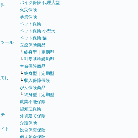
バイク保険 代理店型
広告
火災保険
学資保険
ペット保険
ペット保険 小型犬
ペット保険 猫
トツール
医療保険商品
└
終身型
｜
定期型
└
引受基準緩和型
生命保険商品
└
終身型
｜
定期型
員向け
└
収入保障保険
がん保険商品
└
終身型
｜
定期型
就業不能保険
テ
認知症保険
ステ
外貨建て保険
介護保険
サイト
総合保障保険
個人年金保険