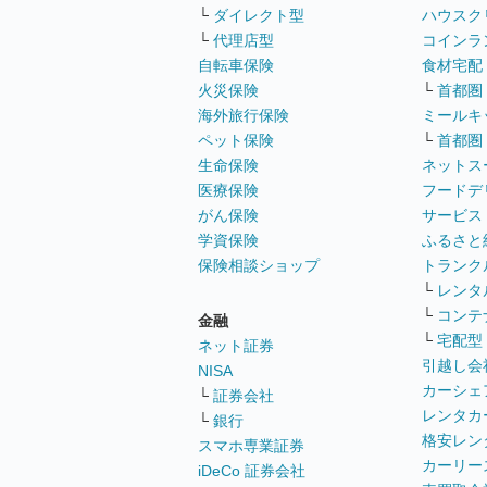
└
ダイレクト型
ハウスク
└
代理店型
コインラ
自転車保険
食材宅配
火災保険
└
首都圏
海外旅行保険
ミールキ
ペット保険
└
首都圏
生命保険
ネットス
医療保険
フードデ
がん保険
サービス
学資保険
ふるさと
保険相談ショップ
トランク
└
レンタ
└
コンテ
金融
└
宅配型
ネット証券
引越し会
NISA
カーシェ
└
証券会社
レンタカ
└
銀行
格安レン
スマホ専業証券
カーリー
iDeCo 証券会社