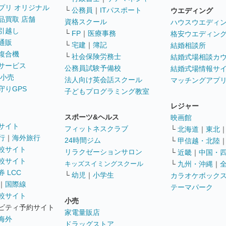
プリ オリジナル
└
公務員
｜
ITパスポート
ウエディング
品買取 店舗
資格スクール
ハウスウエディ
引越し
└
FP
｜
医療事務
格安ウエディン
通販
└
宅建
｜
簿記
結婚相談所
複合機
└
社会保険労務士
結婚式場相談カ
サービス
公務員試験予備校
結婚式場情報サ
 小売
法人向け英会話スクール
マッチングアプ
守りGPS
子どもプログラミング教室
レジャー
スポーツ&ヘルス
映画館
サイト
フィットネスクラブ
└
北海道
｜
東北
行
｜
海外旅行
24時間ジム
└
甲信越・北陸
較サイト
リラクゼーションサロン
└
近畿
｜
中国・
較サイト
キッズスイミングスクール
└
九州・沖縄
｜
 LCC
└
幼児
｜
小学生
カラオケボック
｜
国際線
テーマパーク
較サイト
小売
ビティ予約サイト
家電量販店
海外
ドラッグストア