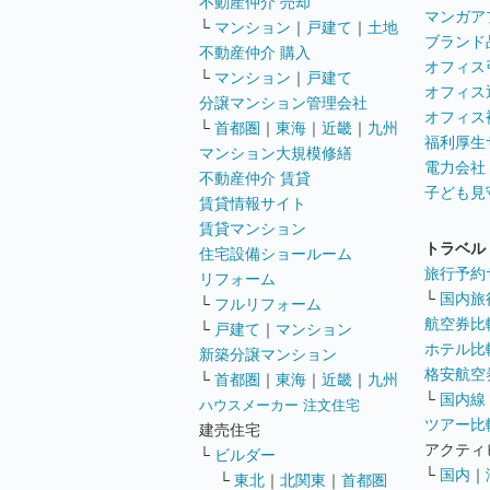
不動産仲介 売却
マンガア
└
マンション
｜
戸建て
｜
土地
ブランド
不動産仲介 購入
オフィス
└
マンション
｜
戸建て
オフィス
分譲マンション管理会社
オフィス
└
首都圏
｜
東海
｜
近畿
｜
九州
福利厚生
マンション大規模修繕
電力会社
不動産仲介 賃貸
子ども見
賃貸情報サイト
賃貸マンション
トラベル
住宅設備ショールーム
旅行予約
リフォーム
└
国内旅
└
フルリフォーム
航空券比
└
戸建て
｜
マンション
ホテル比
新築分譲マンション
格安航空券
└
首都圏
｜
東海
｜
近畿
｜
九州
└
国内線
ハウスメーカー 注文住宅
ツアー比
建売住宅
アクティ
└
ビルダー
└
国内
｜
└
東北
｜
北関東
｜
首都圏