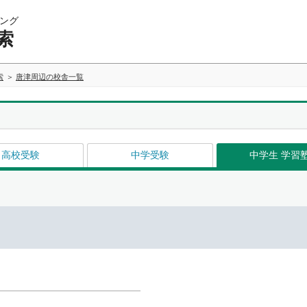
ング
索
索
唐津周辺の校舎一覧
高校受験
中学受験
中学生 学習