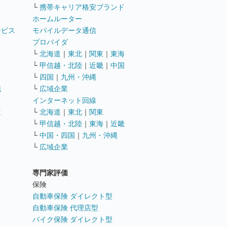
└
携帯キャリア格安ブランド
ホームルーター
ービス
モバイルデータ通信
ト
プロバイダ
└
北海道
｜
東北
｜
関東
｜
東海
└
甲信越・北陸
｜
近畿
｜
中国
└
四国
｜
九州・沖縄
職
└
広域企業
インターネット回線
遣
└
北海道
｜
東北
｜
関東
└
甲信越・北陸
｜
東海
｜
近畿
ス
└
中国・四国
｜
九州・沖縄
└
広域企業
専門家評価
ト
保険
自動車保険 ダイレクト型
自動車保険 代理店型
バイク保険 ダイレクト型