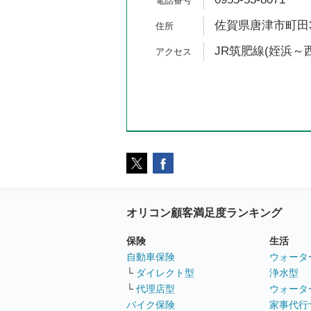
佐賀県唐津市町田3-
JR筑肥線(姪浜～西
オリコン顧客満足度ランキング
保険
生活
自動車保険
ウォータ
└
ダイレクト型
浄水型
└
代理店型
ウォータ
バイク保険
家事代行