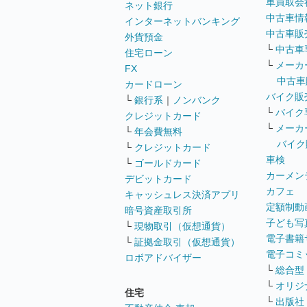
車買取会
ネット銀行
中古車情
インターネットバンキング
中古車販
外貨預金
└
中古車
住宅ローン
└
メーカ
FX
中古車
カードローン
バイク販
└
銀行系
｜
ノンバンク
└
バイク
クレジットカード
└
メーカ
└
年会費無料
バイク
└
クレジットカード
車検
└
ゴールドカード
カーメン
デビットカード
カフェ
キャッシュレス決済アプリ
定額制動
暗号資産取引所
子ども写
└
現物取引（仮想通貨）
電子書籍
└
証拠金取引（仮想通貨）
電子コミ
ロボアドバイザー
└
総合型
└
オリジ
住宅
└
出版社