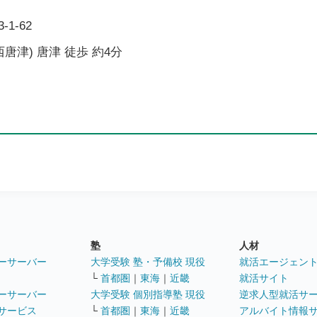
1-62
唐津) 唐津 徒歩 約4分
塾
人材
ーサーバー
大学受験 塾・予備校 現役
就活エージェン
└
首都圏
｜
東海
｜
近畿
就活サイト
ーサーバー
大学受験 個別指導塾 現役
逆求人型就活サ
サービス
└
首都圏
｜
東海
｜
近畿
アルバイト情報