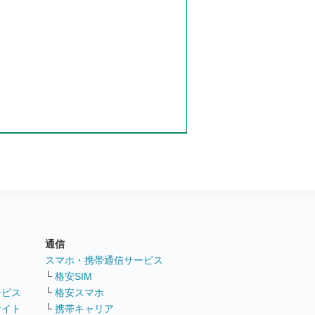
通信
ト
スマホ・携帯通信サービス
└
格安SIM
ービス
└
格安スマホ
サイト
└
携帯キャリア