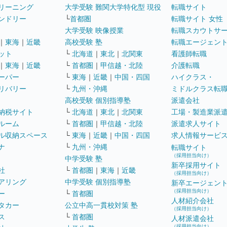
リーニング
大学受験 難関大学特化型 現役
転職サイト
ンドリー
└
首都圏
転職サイト 女性
大学受験 映像授業
転職スカウトサ
｜
東海
｜
近畿
高校受験 塾
転職エージェン
ット
└
北海道
｜
東北
｜
北関東
看護師転職
｜
東海
｜
近畿
└
首都圏
｜
甲信越・北陸
介護転職
ーパー
└
東海
｜
近畿
｜
中国・四国
ハイクラス・
リバリー
└
九州・沖縄
ミドルクラス転
高校受験 個別指導塾
派遣会社
納税サイト
└
北海道
｜
東北
｜
北関東
工場・製造業派
ルーム
└
首都圏
｜
甲信越・北陸
派遣求人サイト
ル収納スペース
└
東海
｜
近畿
｜
中国・四国
求人情報サービ
ナ
└
九州・沖縄
転職サイト
（採用担当向け）
中学受験 塾
新卒採用サイト
社
└
首都圏
｜
東海
｜
近畿
（採用担当向け）
アリング
中学受験 個別指導塾
新卒エージェン
（採用担当向け）
ー
└
首都圏
人材紹介会社
タカー
公立中高一貫校対策 塾
（採用担当向け）
ス
└
首都圏
人材派遣会社
（採用担当向け）