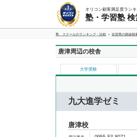
オリコン顧客満足度ランキ
塾・学習塾 検
塾、スクールのランキング・比較
佐賀県の路線検
唐津周辺の校舎
大学受験
九大進学ゼミ
唐津校
0955-53-8071