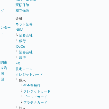
変額保険
積立保険
ング
グ
金融
ネット証券
ウンター
NISA
イト
└
証券会社
リ
└
銀行
iDeCo
└
証券会社
└
銀行
｜
関東
FX
｜
東海
住宅ローン
四国
クレジットカード
全国
└ 個人
ス
└
年会費無料
└
クレジットカード
└
ゴールドカード
└
プラチナカード
└ 法人