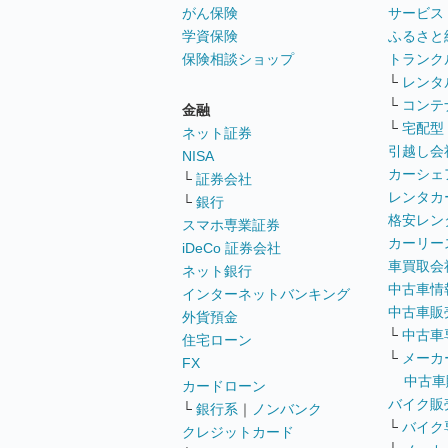
がん保険
サービス
学資保険
ふるさと
保険相談ショップ
トランク
└
レンタ
└
コンテ
金融
└
宅配型
ネット証券
引越し会
NISA
カーシェ
└
証券会社
レンタカ
└
銀行
格安レン
スマホ専業証券
カーリー
iDeCo 証券会社
車買取会
ネット銀行
中古車情
インターネットバンキング
中古車販
外貨預金
└
中古車
住宅ローン
└
メーカ
FX
中古車
カードローン
バイク販
└
銀行系
｜
ノンバンク
└
バイク
クレジットカード