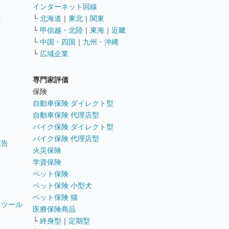
インターネット回線
遣
└
北海道
｜
東北
｜
関東
└
甲信越・北陸
｜
東海
｜
近畿
ス
└
中国・四国
｜
九州・沖縄
└
広域企業
専門家評価
ト
保険
自動車保険 ダイレクト型
自動車保険 代理店型
バイク保険 ダイレクト型
バイク保険 代理店型
広告
火災保険
学資保険
ペット保険
ペット保険 小型犬
ペット保険 猫
トツール
医療保険商品
└
終身型
｜
定期型