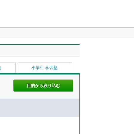
塾
小学生 学習塾