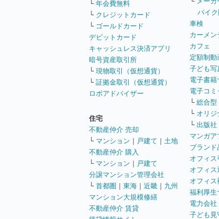
└
メーカ
└
年会費無料
バイク
└
クレジットカード
車検
└
ゴールドカード
カーメン
デビットカード
カフェ
キャッシュレス決済アプリ
定額制動
暗号資産取引所
子ども写
└
現物取引（仮想通貨）
電子書籍
└
証拠金取引（仮想通貨）
電子コミ
ロボアドバイザー
└
総合型
└
オリジ
住宅
└
出版社
不動産仲介 売却
マンガア
└
マンション
｜
戸建て
｜
土地
ブランド
不動産仲介 購入
オフィス
└
マンション
｜
戸建て
オフィス
分譲マンション管理会社
オフィス
└
首都圏
｜
東海
｜
近畿
｜
九州
福利厚生
マンション大規模修繕
電力会社
不動産仲介 賃貸
子ども見