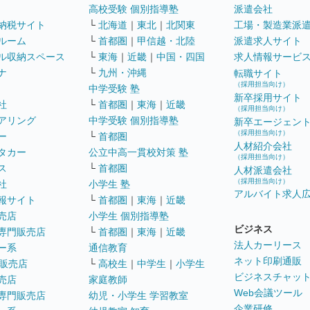
高校受験 個別指導塾
派遣会社
納税サイト
└
北海道
｜
東北
｜
北関東
工場・製造業派
ルーム
└
首都圏
｜
甲信越・北陸
派遣求人サイト
ル収納スペース
└
東海
｜
近畿
｜
中国・四国
求人情報サービ
ナ
└
九州・沖縄
転職サイト
（採用担当向け）
中学受験 塾
新卒採用サイト
社
└
首都圏
｜
東海
｜
近畿
（採用担当向け）
アリング
中学受験 個別指導塾
新卒エージェン
（採用担当向け）
ー
└
首都圏
人材紹介会社
タカー
公立中高一貫校対策 塾
（採用担当向け）
ス
└
首都圏
人材派遣会社
（採用担当向け）
社
小学生 塾
アルバイト求人
報サイト
└
首都圏
｜
東海
｜
近畿
売店
小学生 個別指導塾
ビジネス
専門販売店
└
首都圏
｜
東海
｜
近畿
法人カーリース
ー系
通信教育
ネット印刷通販
販売店
└
高校生
｜
中学生
｜
小学生
ビジネスチャッ
売店
家庭教師
Web会議ツール
専門販売店
幼児・小学生 学習教室
企業研修