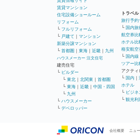
賃貸情報サイト
賃貸マンション
トラベル
住宅設備ショールーム
旅行予約
リフォーム
└
国内旅
└
フルリフォーム
航空券比
└
戸建て
｜
マンション
ホテル比
新築分譲マンション
格安航空券
└
首都圏
｜
東海
｜
近畿
｜
九州
└
国内線
ハウスメーカー 注文住宅
ツアー比
建売住宅
アクティ
└
ビルダー
└
国内
｜
└
東北
｜
北関東
｜
首都圏
ホテル
└
東海
｜
近畿
｜
中国・四国
└
ビジネ
└
九州
└
観光利
└
ハウスメーカー
└
デベロッパー
会社概要
ニュ