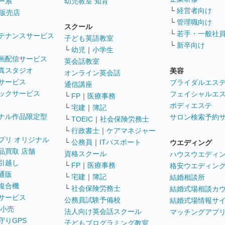
ー系
幼児教室 知育
└
経営者向け
販売店
└
管理職向け
スクール
└
若手・一般社
テナンスサービス
子ども英語教室
└
新卒向け
└
幼児
｜
小学生
画配信サービス
英会話教室
真スタジオ
美容
オンライン英会話
サービス
ブライダルエス
通信講座
ックサービス
フェイシャルエ
└
FP
｜
医療事務
ボディエステ
└
宅建
｜
簿記
ナル作品限定型
サロン検索予約
└
TOEIC
｜
社会保険労務士
└
行政書士
｜
ケアマネジャー
プリ オリジナル
└
公務員
｜
ITパスポート
ウエディング
品買取 店舗
資格スクール
ハウスウエディ
引越し
└
FP
｜
医療事務
格安ウエディン
通販
└
宅建
｜
簿記
結婚相談所
複合機
└
社会保険労務士
結婚式場相談カ
サービス
公務員試験予備校
結婚式場情報サ
 小売
法人向け英会話スクール
マッチングアプ
守りGPS
子どもプログラミング教室