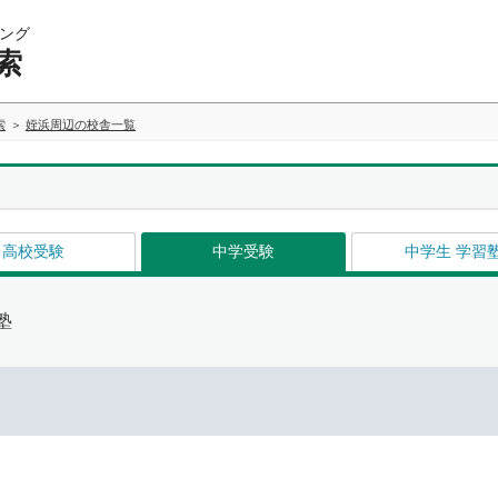
ング
索
索
姪浜周辺の校舎一覧
高校受験
中学受験
中学生 学習
塾