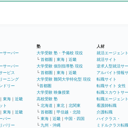
塾
人材
ーサーバー
大学受験 塾・予備校 現役
就活エージェン
└
首都圏
｜
東海
｜
近畿
就活サイト
ーサーバー
大学受験 個別指導塾 現役
逆求人型就活サ
サービス
└
首都圏
｜
東海
｜
近畿
アルバイト情報
リーニング
大学受験 難関大学特化型 現役
転職サイト
ンドリー
└
首都圏
転職サイト 女性
大学受験 映像授業
転職スカウトサ
｜
東海
｜
近畿
高校受験 塾
転職エージェン
ット
└
北海道
｜
東北
｜
北関東
看護師転職
｜
東海
｜
近畿
└
首都圏
｜
甲信越・北陸
介護転職
ーパー
└
東海
｜
近畿
｜
中国・四国
ハイクラス・
リバリー
└
九州・沖縄
ミドルクラス転