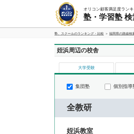
オリコン顧客満足度ランキ
塾・学習塾 検
塾、スクールのランキング・比較
福岡県の路線検
姪浜周辺の校舎
大学受験
集団塾
個別指導
全教研
姪浜教室