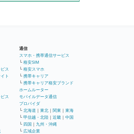
通信
ト
スマホ・携帯通信サービス
└
格安SIM
ービス
└
格安スマホ
サイト
└
携帯キャリア
└
携帯キャリア格安ブランド
ホームルーター
ービス
モバイルデータ通信
ト
プロバイダ
└
北海道
｜
東北
｜
関東
｜
東海
└
甲信越・北陸
｜
近畿
｜
中国
└
四国
｜
九州・沖縄
職
└
広域企業