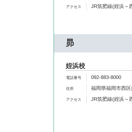
JR筑肥線(姪浜～西
昴
姪浜校
092-883-8000
福岡県福岡市西区姪の
JR筑肥線(姪浜～西