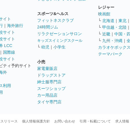
レジャー
スポーツ&ヘルス
映画館
サイト
フィットネスクラブ
└
北海道
｜
東北
行
｜
海外旅行
24時間ジム
└
甲信越・北陸
較サイト
リラクゼーションサロン
└
近畿
｜
中国・
較サイト
キッズスイミングスクール
└
九州・沖縄
｜
 LCC
└
幼児
｜
小学生
カラオケボック
｜
国際線
テーマパーク
較サイト
小売
ビティ予約サイト
家電量販店
海外
ドラッグストア
紳士服専門店
ス利用
スーツショップ
用
カー用品店
タイヤ専門店
ースリリース
個人情報保護方針
お問い合わせ
引用・転載について
求人情報