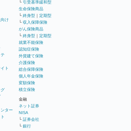
└
引受基準緩和型
生命保険商品
└
終身型
｜
定期型
員向け
└
収入保障保険
がん保険商品
└
終身型
｜
定期型
就業不能保険
テ
認知症保険
ステ
外貨建て保険
介護保険
サイト
総合保障保険
個人年金保険
変額保険
積立保険
ング
グ
金融
ネット証券
ウンター
NISA
イト
└
証券会社
リ
└
銀行