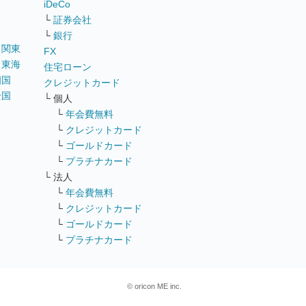
iDeCo
└
証券会社
└
銀行
｜
関東
FX
｜
東海
住宅ローン
四国
クレジットカード
全国
└ 個人
ス
└
年会費無料
└
クレジットカード
└
ゴールドカード
└
プラチナカード
└ 法人
└
年会費無料
└
クレジットカード
└
ゴールドカード
└
プラチナカード
© oricon ME inc.