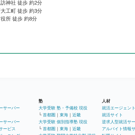
訪神社 徒歩 約2分
大工町 徒歩 約3分
役所 徒歩 約8分
塾
人材
ーサーバー
大学受験 塾・予備校 現役
就活エージェン
└
首都圏
｜
東海
｜
近畿
就活サイト
ーサーバー
大学受験 個別指導塾 現役
逆求人型就活サ
サービス
└
首都圏
｜
東海
｜
近畿
アルバイト情報