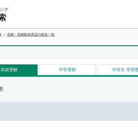
ング
索
索
長崎・長崎駅前周辺の校舎一覧
高校受験
中学受験
中学生 学習
塾