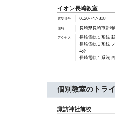
イオン長崎教室
0120-747-818
長崎県長崎市新地町
長崎電軌１系統 新
長崎電軌５系統 メ
4分
長崎電軌１系統 西
個別教室のトラ
諏訪神社前校