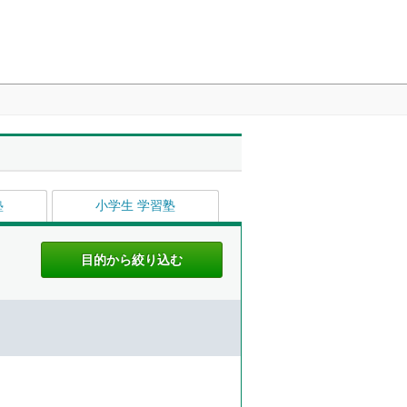
塾
小学生 学習塾