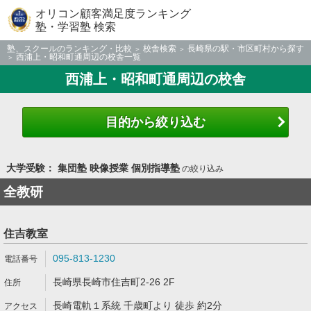
オリコン顧客満足度ランキング
塾・学習塾 検索
塾、スクールのランキング・比較
校舎検索
長崎県の駅・市区町村から探す
西浦上・昭和町通周辺の校舎一覧
西浦上・昭和町通周辺の校舎
目的から絞り込む
大学受験： 集団塾 映像授業 個別指導塾
の絞り込み
全教研
住吉教室
095-813-1230
長崎県長崎市住吉町2-26 2F
長崎電軌１系統 千歳町より 徒歩 約2分