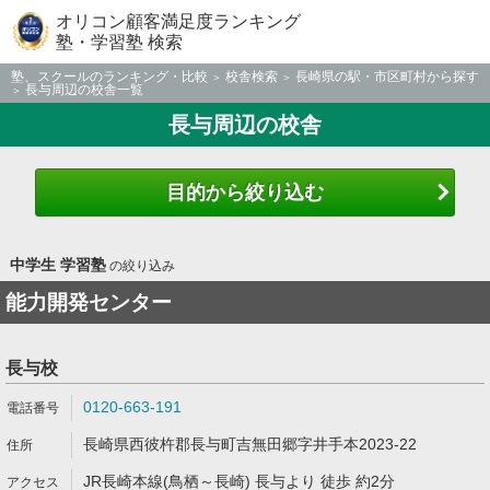
オリコン顧客満足度ランキング
塾・学習塾 検索
塾、スクールのランキング・比較
校舎検索
長崎県の駅・市区町村から探す
長与周辺の校舎一覧
長与周辺の校舎
目的から絞り込む
中学生 学習塾
の絞り込み
能力開発センター
長与校
0120-663-191
長崎県西彼杵郡長与町吉無田郷字井手本2023-22
JR長崎本線(鳥栖～長崎) 長与より 徒歩 約2分