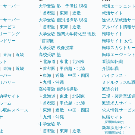
ーサーバー
大学受験 塾・予備校 現役
就活エージェン
└
首都圏
｜
東海
｜
近畿
就活サイト
ーサーバー
大学受験 個別指導塾 現役
逆求人型就活サ
サービス
└
首都圏
｜
東海
｜
近畿
アルバイト情報
リーニング
大学受験 難関大学特化型 現役
転職サイト
ンドリー
└
首都圏
転職サイト 女性
大学受験 映像授業
転職スカウトサ
｜
東海
｜
近畿
高校受験 塾
転職エージェン
ット
└
北海道
｜
東北
｜
北関東
看護師転職
｜
東海
｜
近畿
└
首都圏
｜
甲信越・北陸
介護転職
ーパー
└
東海
｜
近畿
｜
中国・四国
ハイクラス・
リバリー
└
九州・沖縄
ミドルクラス転
高校受験 個別指導塾
派遣会社
納税サイト
└
北海道
｜
東北
｜
北関東
工場・製造業派
ルーム
└
首都圏
｜
甲信越・北陸
派遣求人サイト
ル収納スペース
└
東海
｜
近畿
｜
中国・四国
求人情報サービ
ナ
└
九州・沖縄
転職サイト
（採用担当向け）
中学受験 塾
新卒採用サイト
社
└
首都圏
｜
東海
｜
近畿
（採用担当向け）