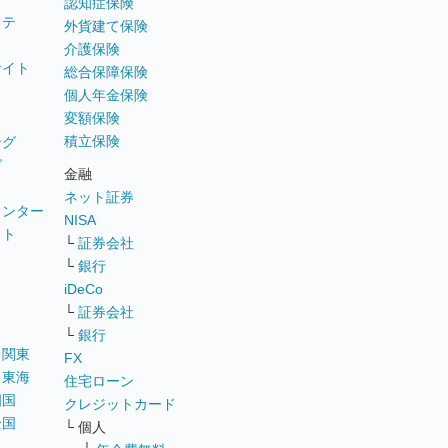
認知症保険
ステ
外貨建て保険
介護保険
サイト
総合保障保険
個人年金保険
変額保険
積立保険
ング
グ
金融
ネット証券
ウンター
NISA
イト
└
証券会社
リ
└
銀行
iDeCo
└
証券会社
└
銀行
｜
関東
FX
｜
東海
住宅ローン
四国
クレジットカード
全国
└ 個人
ス