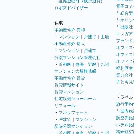
└
証拠金取引（仮想通貨）
電子コミ
ロボアドバイザー
└
総合型
└
オリジ
住宅
└
出版社
不動産仲介 売却
マンガア
└
マンション
｜
戸建て
｜
土地
ブランド
不動産仲介 購入
オフィス
└
マンション
｜
戸建て
オフィス
分譲マンション管理会社
オフィス
└
首都圏
｜
東海
｜
近畿
｜
九州
福利厚生
マンション大規模修繕
電力会社
不動産仲介 賃貸
子ども見
賃貸情報サイト
賃貸マンション
トラベル
住宅設備ショールーム
旅行予約
リフォーム
└
国内旅
└
フルリフォーム
航空券比
└
戸建て
｜
マンション
ホテル比
新築分譲マンション
格安航空券
└
首都圏
｜
東海
｜
近畿
｜
九州