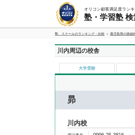
オリコン顧客満足度ランキ
塾・学習塾 検
塾、スクールのランキング・比較
鹿児島県の路線
川内周辺の校舎
大学受験
昴
川内校
0996-25-3816