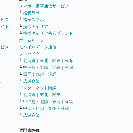
ト
スマホ・携帯通信サービス
└
格安SIM
ービス
└
格安スマホ
サイト
└
携帯キャリア
└
携帯キャリア格安ブランド
ホームルーター
ービス
モバイルデータ通信
ト
プロバイダ
└
北海道
｜
東北
｜
関東
｜
東海
└
甲信越・北陸
｜
近畿
｜
中国
└
四国
｜
九州・沖縄
職
└
広域企業
インターネット回線
遣
└
北海道
｜
東北
｜
関東
└
甲信越・北陸
｜
東海
｜
近畿
ス
└
中国・四国
｜
九州・沖縄
└
広域企業
専門家評価