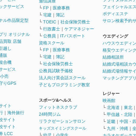
通信講座
ックサービス
フェイシャルエ
└
FP
｜
医療事務
ボディエステ
└
宅建
｜
簿記
ナル作品限定型
サロン検索予約
└
TOEIC
｜
社会保険労務士
└
行政書士
｜
ケアマネジャー
プリ オリジナル
└
公務員
｜
ITパスポート
ウエディング
品買取 店舗
資格スクール
ハウスウエディ
引越し
└
FP
｜
医療事務
格安ウエディン
通販
└
宅建
｜
簿記
結婚相談所
複合機
└
社会保険労務士
結婚式場相談カ
サービス
公務員試験予備校
結婚式場情報サ
 小売
法人向け英会話スクール
マッチングアプ
守りGPS
子どもプログラミング教室
レジャー
スポーツ&ヘルス
映画館
サイト
フィットネスクラブ
└
北海道
｜
東北
行
｜
海外旅行
24時間ジム
└
甲信越・北陸
較サイト
リラクゼーションサロン
└
近畿
｜
中国・
較サイト
キッズスイミングスクール
└
九州・沖縄
｜
 LCC
└
幼児
｜
小学生
カラオケボック