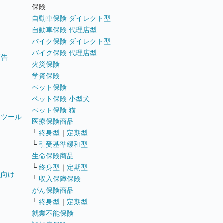
ト
保険
自動車保険 ダイレクト型
自動車保険 代理店型
バイク保険 ダイレクト型
バイク保険 代理店型
広告
火災保険
学資保険
ペット保険
ペット保険 小型犬
ペット保険 猫
トツール
医療保険商品
└
終身型
｜
定期型
└
引受基準緩和型
生命保険商品
└
終身型
｜
定期型
員向け
└
収入保障保険
がん保険商品
└
終身型
｜
定期型
就業不能保険
テ