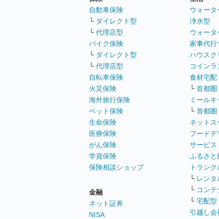
自動車保険
ウォータ
└
ダイレクト型
浄水型
└
代理店型
ウォータ
バイク保険
家事代行
└
ダイレクト型
ハウスク
└
代理店型
コインラ
自転車保険
食材宅配
火災保険
└
首都圏
海外旅行保険
ミールキ
ペット保険
└
首都圏
生命保険
ネットス
医療保険
フードデ
がん保険
サービス
学資保険
ふるさと
保険相談ショップ
トランク
└
レンタ
└
コンテ
金融
└
宅配型
ネット証券
引越し会
NISA