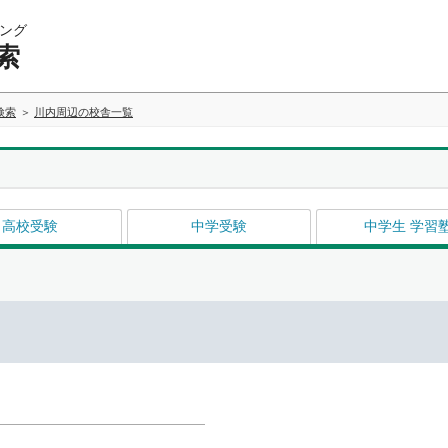
ング
索
検索
川内周辺の校舎一覧
高校受験
中学受験
中学生 学習