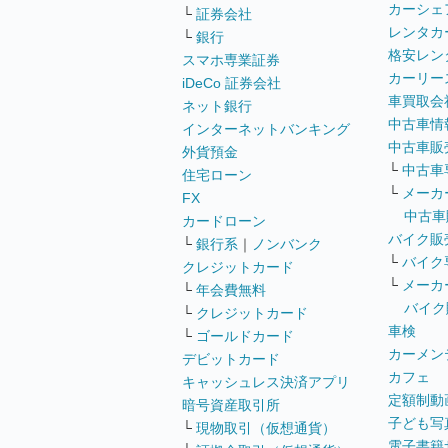
カーシェ
└
証券会社
レンタカ
└
銀行
格安レン
スマホ専業証券
カーリー
iDeCo 証券会社
車買取会
ネット銀行
中古車情
インターネットバンキング
中古車販
外貨預金
└
中古車
住宅ローン
└
メーカ
FX
中古車
カードローン
バイク販
└
銀行系
｜
ノンバンク
└
バイク
クレジットカード
└
メーカ
└
年会費無料
バイク
└
クレジットカード
車検
└
ゴールドカード
カーメン
デビットカード
カフェ
キャッシュレス決済アプリ
定額制動
暗号資産取引所
子ども写
└
現物取引（仮想通貨）
電子書籍