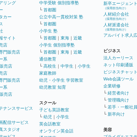
アリング
中学受験 個別指導塾
新卒エージェン
（採用担当向け）
ー
└
首都圏
人材紹介会社
タカー
公立中高一貫校対策 塾
（採用担当向け）
ス
└
首都圏
人材派遣会社
（採用担当向け）
社
小学生 塾
アルバイト求人
報サイト
└
首都圏
｜
東海
｜
近畿
売店
小学生 個別指導塾
ビジネス
専門販売店
└
首都圏
｜
東海
｜
近畿
法人カーリース
ー系
通信教育
ネット印刷通販
販売店
└
高校生
｜
中学生
｜
小学生
ビジネスチャッ
売店
家庭教師
Web会議ツール
専門販売店
幼児・小学生 学習教室
企業研修
ー系
幼児教室 知育
└
経営者向け
販売店
└
管理職向け
スクール
└
若手・一般社
テナンスサービス
子ども英語教室
└
新卒向け
└
幼児
｜
小学生
画配信サービス
英会話教室
真スタジオ
美容
オンライン英会話
サービス
ブライダルエス