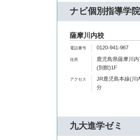
ナビ個別指導学
薩摩川内校
0120-941-967
鹿児島県薩摩川内市
(別館)1F
JR鹿児島本線(川内
分
九大進学ゼミ