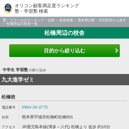
オリコン顧客満足度ランキング
塾・学習塾 検索
塾、スクールのランキング・比較
校舎検索
熊本県の駅・市区町村から探す
松橋周辺の校舎一覧
松橋周辺の校舎
目的から絞り込む
中学生 学習塾
の絞り込み
九大進学ゼミ
松橋校
0964-34-3775
熊本県宇城市松橋町松橋891
JR鹿児島本線(博多～八代) 松橋より 徒歩 約10分