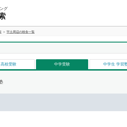
ング
索
索
宇土周辺の校舎一覧
高校受験
中学受験
中学生 学習
塾
イ