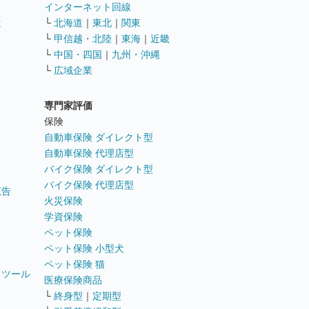
インターネット回線
遣
└
北海道
｜
東北
｜
関東
└
甲信越・北陸
｜
東海
｜
近畿
ス
└
中国・四国
｜
九州・沖縄
└
広域企業
専門家評価
ト
保険
自動車保険 ダイレクト型
自動車保険 代理店型
バイク保険 ダイレクト型
バイク保険 代理店型
広告
火災保険
学資保険
ペット保険
ペット保険 小型犬
ペット保険 猫
トツール
医療保険商品
└
終身型
｜
定期型