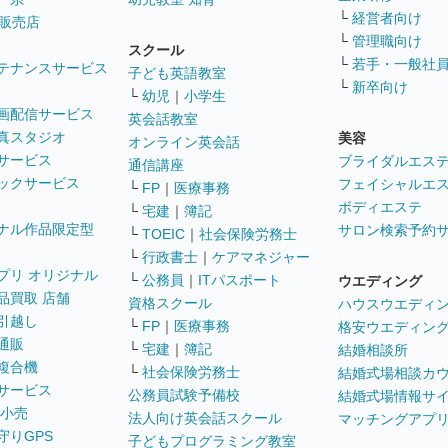
└
経営者向け
販売店
└
管理職向け
スクール
└
若手・一般社
テナンスサービス
子ども英語教室
└
新卒向け
└
幼児
｜
小学生
画配信サービス
英会話教室
真スタジオ
美容
オンライン英会話
サービス
ブライダルエス
通信講座
ックサービス
フェイシャルエ
└
FP
｜
医療事務
ボディエステ
└
宅建
｜
簿記
ナル作品限定型
サロン検索予約
└
TOEIC
｜
社会保険労務士
└
行政書士
｜
ケアマネジャー
プリ オリジナル
└
公務員
｜
ITパスポート
ウエディング
品買取 店舗
資格スクール
ハウスウエディ
引越し
└
FP
｜
医療事務
格安ウエディン
通販
└
宅建
｜
簿記
結婚相談所
複合機
└
社会保険労務士
結婚式場相談カ
サービス
公務員試験予備校
結婚式場情報サ
 小売
法人向け英会話スクール
マッチングアプ
守りGPS
子どもプログラミング教室