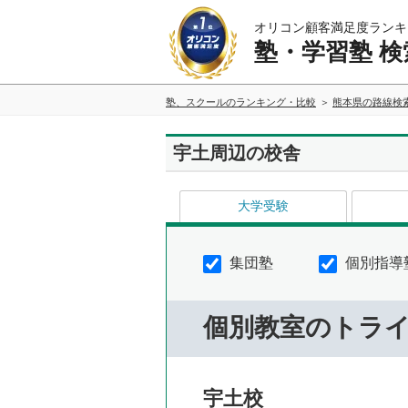
オリコン顧客満足度ランキ
塾・学習塾 検
塾、スクールのランキング・比較
熊本県の路線検
宇土周辺の校舎
大学受験
集団塾
個別指導
個別教室のトラ
宇土校