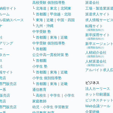
高校受験 個別指導塾
派遣会社
納税サイト
└
北海道
｜
東北
｜
北関東
工場・製造業派
ルーム
└
首都圏
｜
甲信越・北陸
派遣求人サイト
ル収納スペース
└
東海
｜
近畿
｜
中国・四国
求人情報サービ
ナ
└
九州・沖縄
転職サイト
（採用担当向け）
中学受験 塾
新卒採用サイト
社
└
首都圏
｜
東海
｜
近畿
（採用担当向け）
アリング
中学受験 個別指導塾
新卒エージェン
（採用担当向け）
ー
└
首都圏
人材紹介会社
タカー
公立中高一貫校対策 塾
（採用担当向け）
ス
└
首都圏
人材派遣会社
（採用担当向け）
社
小学生 塾
アルバイト求人
報サイト
└
首都圏
｜
東海
｜
近畿
売店
小学生 個別指導塾
ビジネス
専門販売店
└
首都圏
｜
東海
｜
近畿
法人カーリース
ー系
通信教育
ネット印刷通販
販売店
└
高校生
｜
中学生
｜
小学生
ビジネスチャッ
売店
家庭教師
Web会議ツール
専門販売店
幼児・小学生 学習教室
企業研修
ー系
幼児教室 知育