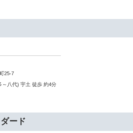
25-7
～八代) 宇土 徒歩 約4分
ンダード