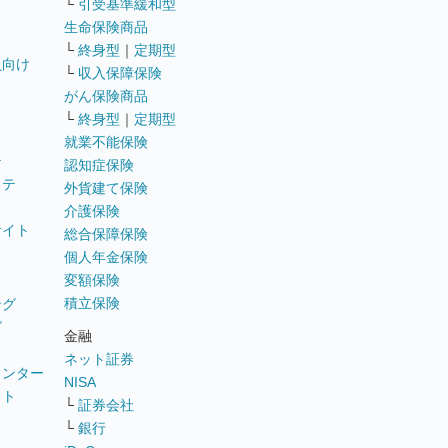
└
引受基準緩和型
生命保険商品
└
終身型
｜
定期型
員向け
└
収入保障保険
がん保険商品
└
終身型
｜
定期型
就業不能保険
テ
認知症保険
ステ
外貨建て保険
介護保険
サイト
総合保障保険
個人年金保険
変額保険
積立保険
ング
グ
金融
ネット証券
ウンター
NISA
イト
└
証券会社
リ
└
銀行