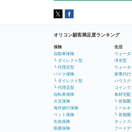
オリコン顧客満足度ランキング
保険
生活
自動車保険
ウォータ
└
ダイレクト型
浄水型
└
代理店型
ウォータ
バイク保険
家事代行
└
ダイレクト型
ハウスク
└
代理店型
コインラ
自転車保険
食材宅配
火災保険
└
首都圏
海外旅行保険
ミールキ
ペット保険
└
首都圏
生命保険
ネットス
医療保険
フードデ