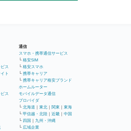
通信
ト
スマホ・携帯通信サービス
└
格安SIM
ービス
└
格安スマホ
サイト
└
携帯キャリア
└
携帯キャリア格安ブランド
ホームルーター
ービス
モバイルデータ通信
ト
プロバイダ
└
北海道
｜
東北
｜
関東
｜
東海
└
甲信越・北陸
｜
近畿
｜
中国
└
四国
｜
九州・沖縄
職
└
広域企業