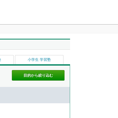
塾
小学生 学習塾