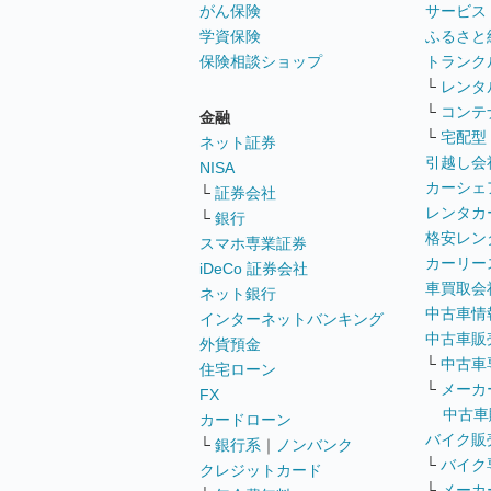
がん保険
サービス
学資保険
ふるさと
保険相談ショップ
トランク
└
レンタ
└
コンテ
金融
└
宅配型
ネット証券
引越し会
NISA
カーシェ
└
証券会社
レンタカ
└
銀行
格安レン
スマホ専業証券
カーリー
iDeCo 証券会社
車買取会
ネット銀行
中古車情
インターネットバンキング
中古車販
外貨預金
└
中古車
住宅ローン
└
メーカ
FX
中古車
カードローン
バイク販
└
銀行系
｜
ノンバンク
└
バイク
クレジットカード
└
メーカ