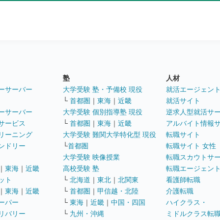
塾
人材
ーサーバー
大学受験 塾・予備校 現役
就活エージェン
└
首都圏
｜
東海
｜
近畿
就活サイト
ーサーバー
大学受験 個別指導塾 現役
逆求人型就活サ
サービス
└
首都圏
｜
東海
｜
近畿
アルバイト情報
リーニング
大学受験 難関大学特化型 現役
転職サイト
ンドリー
└
首都圏
転職サイト 女性
大学受験 映像授業
転職スカウトサ
｜
東海
｜
近畿
高校受験 塾
転職エージェン
ット
└
北海道
｜
東北
｜
北関東
看護師転職
｜
東海
｜
近畿
└
首都圏
｜
甲信越・北陸
介護転職
ーパー
└
東海
｜
近畿
｜
中国・四国
ハイクラス・
リバリー
└
九州・沖縄
ミドルクラス転