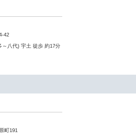
-42
～八代) 宇土 徒歩 約17分
町191