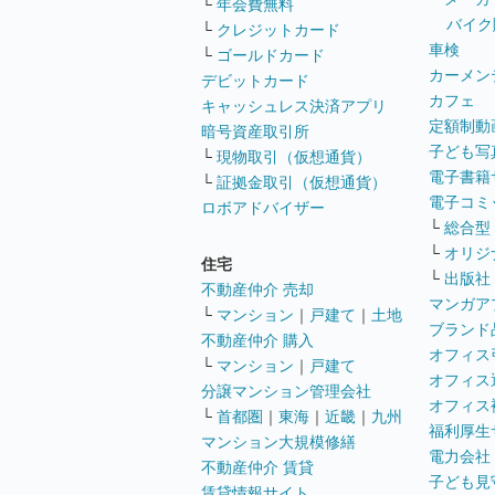
└
年会費無料
バイク
└
クレジットカード
車検
└
ゴールドカード
カーメン
デビットカード
カフェ
キャッシュレス決済アプリ
定額制動
暗号資産取引所
子ども写
└
現物取引（仮想通貨）
電子書籍
└
証拠金取引（仮想通貨）
電子コミ
ロボアドバイザー
└
総合型
└
オリジ
住宅
└
出版社
不動産仲介 売却
マンガア
└
マンション
｜
戸建て
｜
土地
ブランド
不動産仲介 購入
オフィス
└
マンション
｜
戸建て
オフィス
分譲マンション管理会社
オフィス
└
首都圏
｜
東海
｜
近畿
｜
九州
福利厚生
マンション大規模修繕
電力会社
不動産仲介 賃貸
子ども見
賃貸情報サイト