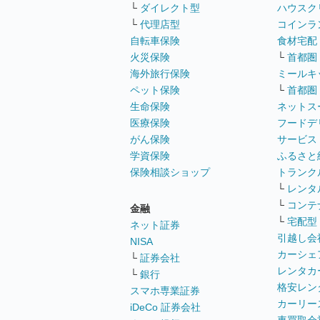
└
ダイレクト型
ハウスク
└
代理店型
コインラ
自転車保険
食材宅配
火災保険
└
首都圏
海外旅行保険
ミールキ
ペット保険
└
首都圏
生命保険
ネットス
医療保険
フードデ
がん保険
サービス
学資保険
ふるさと
保険相談ショップ
トランク
└
レンタ
└
コンテ
金融
└
宅配型
ネット証券
引越し会
NISA
カーシェ
└
証券会社
レンタカ
└
銀行
格安レン
スマホ専業証券
カーリー
iDeCo 証券会社