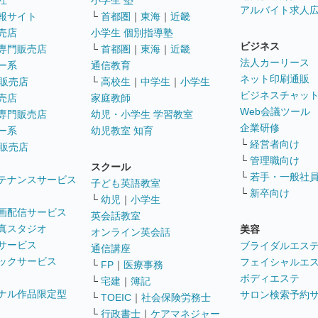
社
小学生 塾
アルバイト求人
報サイト
└
首都圏
｜
東海
｜
近畿
売店
小学生 個別指導塾
ビジネス
専門販売店
└
首都圏
｜
東海
｜
近畿
法人カーリース
ー系
通信教育
ネット印刷通販
販売店
└
高校生
｜
中学生
｜
小学生
ビジネスチャッ
売店
家庭教師
Web会議ツール
専門販売店
幼児・小学生 学習教室
企業研修
ー系
幼児教室 知育
└
経営者向け
販売店
└
管理職向け
スクール
└
若手・一般社
テナンスサービス
子ども英語教室
└
新卒向け
└
幼児
｜
小学生
画配信サービス
英会話教室
真スタジオ
美容
オンライン英会話
サービス
ブライダルエス
通信講座
ックサービス
フェイシャルエ
└
FP
｜
医療事務
ボディエステ
└
宅建
｜
簿記
ナル作品限定型
サロン検索予約
└
TOEIC
｜
社会保険労務士
└
行政書士
｜
ケアマネジャー