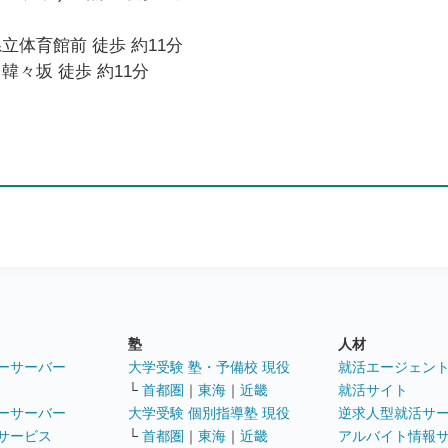
立体育館前 徒歩 約11分
韓々坂 徒歩 約11分
塾
人材
ーサーバー
大学受験 塾・予備校 現役
就活エージェン
└
首都圏
｜
東海
｜
近畿
就活サイト
ーサーバー
大学受験 個別指導塾 現役
逆求人型就活サ
サービス
└
首都圏
｜
東海
｜
近畿
アルバイト情報