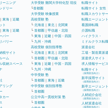
リーニング
大学受験 難関大学特化型 現役
転職サイト
ンドリー
└
首都圏
転職サイト 女性
大学受験 映像授業
転職スカウトサ
｜
東海
｜
近畿
高校受験 塾
転職エージェン
ット
└
北海道
｜
東北
｜
北関東
看護師転職
｜
東海
｜
近畿
└
首都圏
｜
甲信越・北陸
介護転職
ーパー
└
東海
｜
近畿
｜
中国・四国
ハイクラス・
リバリー
└
九州・沖縄
ミドルクラス転
高校受験 個別指導塾
派遣会社
納税サイト
└
北海道
｜
東北
｜
北関東
工場・製造業派
ルーム
└
首都圏
｜
甲信越・北陸
派遣求人サイト
ル収納スペース
└
東海
｜
近畿
｜
中国・四国
求人情報サービ
ナ
└
九州・沖縄
転職サイト
（採用担当向け）
中学受験 塾
新卒採用サイト
社
└
首都圏
｜
東海
｜
近畿
（採用担当向け）
アリング
中学受験 個別指導塾
新卒エージェン
（採用担当向け）
ー
└
首都圏
人材紹介会社
タカー
公立中高一貫校対策 塾
（採用担当向け）
ス
└
首都圏
人材派遣会社
（採用担当向け）