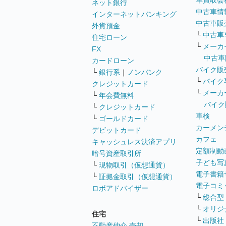
車買取会
ネット銀行
中古車情
インターネットバンキング
中古車販
外貨預金
└
中古車
住宅ローン
└
メーカ
FX
中古車
カードローン
バイク販
└
銀行系
｜
ノンバンク
└
バイク
クレジットカード
└
メーカ
└
年会費無料
バイク
└
クレジットカード
車検
└
ゴールドカード
カーメン
デビットカード
カフェ
キャッシュレス決済アプリ
定額制動
暗号資産取引所
子ども写
└
現物取引（仮想通貨）
電子書籍
└
証拠金取引（仮想通貨）
電子コミ
ロボアドバイザー
└
総合型
└
オリジ
住宅
└
出版社
不動産仲介 売却