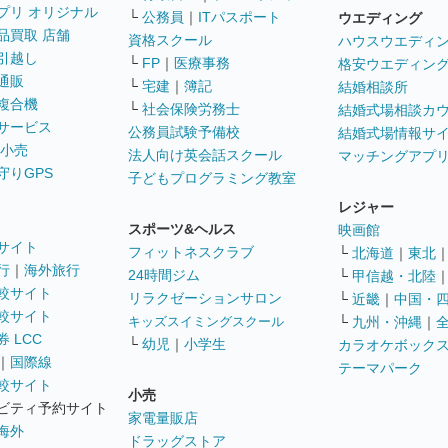
プリ オリジナル
└
公務員
｜
ITパスポート
ウエディング
品買取 店舗
資格スクール
ハウスウエディ
引越し
└
FP
｜
医療事務
格安ウエディン
通販
└
宅建
｜
簿記
結婚相談所
複合機
└
社会保険労務士
結婚式場相談カ
サービス
公務員試験予備校
結婚式場情報サ
 小売
法人向け英会話スクール
マッチングアプ
守りGPS
子どもプログラミング教室
レジャー
スポーツ&ヘルス
映画館
サイト
フィットネスクラブ
└
北海道
｜
東北
行
｜
海外旅行
24時間ジム
└
甲信越・北陸
較サイト
リラクゼーションサロン
└
近畿
｜
中国・
較サイト
キッズスイミングスクール
└
九州・沖縄
｜
 LCC
└
幼児
｜
小学生
カラオケボック
｜
国際線
テーマパーク
較サイト
小売
ビティ予約サイト
家電量販店
海外
ドラッグストア