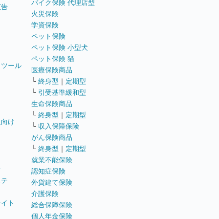
バイク保険 代理店型
広告
火災保険
学資保険
ペット保険
ペット保険 小型犬
ペット保険 猫
トツール
医療保険商品
└
終身型
｜
定期型
└
引受基準緩和型
生命保険商品
└
終身型
｜
定期型
員向け
└
収入保障保険
がん保険商品
└
終身型
｜
定期型
就業不能保険
テ
認知症保険
ステ
外貨建て保険
介護保険
サイト
総合保障保険
個人年金保険