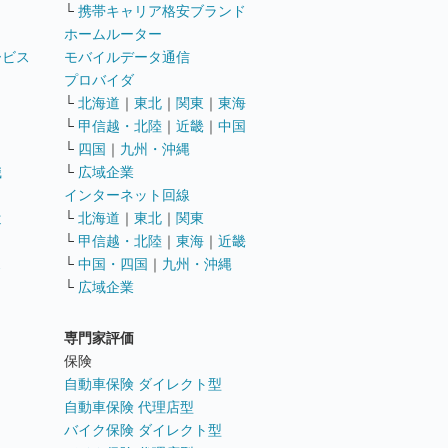
└
携帯キャリア格安ブランド
ホームルーター
ービス
モバイルデータ通信
ト
プロバイダ
└
北海道
｜
東北
｜
関東
｜
東海
└
甲信越・北陸
｜
近畿
｜
中国
└
四国
｜
九州・沖縄
職
└
広域企業
インターネット回線
遣
└
北海道
｜
東北
｜
関東
└
甲信越・北陸
｜
東海
｜
近畿
ス
└
中国・四国
｜
九州・沖縄
└
広域企業
専門家評価
ト
保険
自動車保険 ダイレクト型
自動車保険 代理店型
バイク保険 ダイレクト型