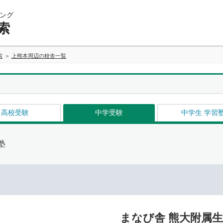
ング
索
索
上熊本周辺の校舎一覧
高校受験
中学受験
中学生 学習
塾
まなび舎 熊大附属