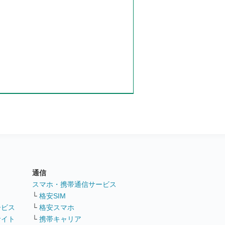
通信
ト
スマホ・携帯通信サービス
└
格安SIM
ービス
└
格安スマホ
サイト
└
携帯キャリア