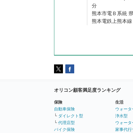
分
熊本市電Ｂ系統 県
熊本電鉄上熊本線 
オリコン顧客満足度ランキング
保険
生活
自動車保険
ウォータ
└
ダイレクト型
浄水型
└
代理店型
ウォータ
バイク保険
家事代行