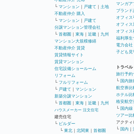
マンガア
└
マンション
｜
戸建て
｜
土地
ブランド
不動産仲介 購入
オフィス
└
マンション
｜
戸建て
オフィス
分譲マンション管理会社
オフィス
└
首都圏
｜
東海
｜
近畿
｜
九州
福利厚生
マンション大規模修繕
電力会社
不動産仲介 賃貸
子ども見
賃貸情報サイト
賃貸マンション
トラベル
住宅設備ショールーム
旅行予約
リフォーム
└
国内旅
└
フルリフォーム
航空券比
└
戸建て
｜
マンション
ホテル比
新築分譲マンション
格安航空券
└
首都圏
｜
東海
｜
近畿
｜
九州
└
国内線
ハウスメーカー 注文住宅
ツアー比
建売住宅
アクティ
└
ビルダー
└
国内
｜
└
東北
｜
北関東
｜
首都圏