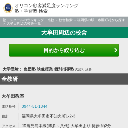
オリコン顧客満足度ランキング
塾・学習塾 検索
塾、スクールのランキング・比較
校舎検索
福岡県の駅・市区町村から探す
大牟田周辺の校舎一覧
大牟田周辺の校舎
目的から絞り込む
大学受験： 集団塾 映像授業 個別指導塾
の絞り込み
全教研
大牟田教室
0944-51-1344
福岡県大牟田市不知火町1-2-3
JR鹿児島本線(博多～八代) 大牟田より 徒歩 約2分