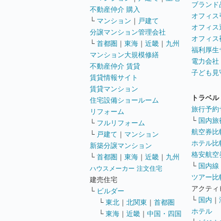
ブランド
不動産仲介 購入
オフィス
└
マンション
｜
戸建て
オフィス
分譲マンション管理会社
オフィス
└
首都圏
｜
東海
｜
近畿
｜
九州
福利厚生
マンション大規模修繕
電力会社
不動産仲介 賃貸
子ども見
賃貸情報サイト
賃貸マンション
トラベル
住宅設備ショールーム
旅行予約
リフォーム
└
国内旅
└
フルリフォーム
航空券比
└
戸建て
｜
マンション
ホテル比
新築分譲マンション
格安航空券
└
首都圏
｜
東海
｜
近畿
｜
九州
└
国内線
ハウスメーカー 注文住宅
ツアー比
建売住宅
アクティ
└
ビルダー
└
国内
｜
└
東北
｜
北関東
｜
首都圏
ホテル
└
東海
｜
近畿
｜
中国・四国