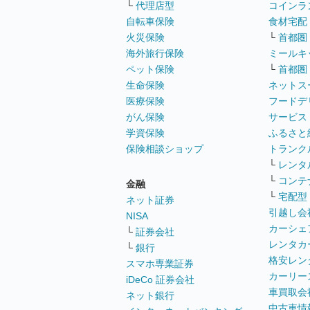
└
代理店型
コインラ
自転車保険
食材宅配
火災保険
└
首都圏
海外旅行保険
ミールキ
ペット保険
└
首都圏
生命保険
ネットス
医療保険
フードデ
がん保険
サービス
学資保険
ふるさと
保険相談ショップ
トランク
└
レンタ
└
コンテ
金融
└
宅配型
ネット証券
引越し会
NISA
カーシェ
└
証券会社
レンタカ
└
銀行
格安レン
スマホ専業証券
カーリー
iDeCo 証券会社
車買取会
ネット銀行
中古車情