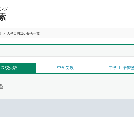
ング
索
索
大牟田周辺の校舎一覧
高校受験
中学受験
中学生 学習
塾