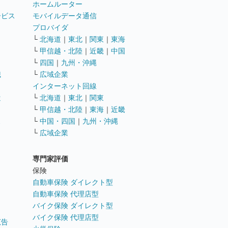
ホームルーター
ービス
モバイルデータ通信
ト
プロバイダ
└
北海道
｜
東北
｜
関東
｜
東海
└
甲信越・北陸
｜
近畿
｜
中国
└
四国
｜
九州・沖縄
職
└
広域企業
インターネット回線
遣
└
北海道
｜
東北
｜
関東
└
甲信越・北陸
｜
東海
｜
近畿
ス
└
中国・四国
｜
九州・沖縄
└
広域企業
専門家評価
ト
保険
自動車保険 ダイレクト型
自動車保険 代理店型
バイク保険 ダイレクト型
バイク保険 代理店型
広告