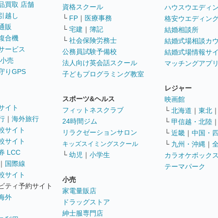
品買取 店舗
資格スクール
ハウスウエディ
引越し
└
FP
｜
医療事務
格安ウエディン
通販
└
宅建
｜
簿記
結婚相談所
複合機
└
社会保険労務士
結婚式場相談カ
サービス
公務員試験予備校
結婚式場情報サ
 小売
法人向け英会話スクール
マッチングアプ
守りGPS
子どもプログラミング教室
レジャー
スポーツ&ヘルス
映画館
サイト
フィットネスクラブ
└
北海道
｜
東北
行
｜
海外旅行
24時間ジム
└
甲信越・北陸
較サイト
リラクゼーションサロン
└
近畿
｜
中国・
較サイト
キッズスイミングスクール
└
九州・沖縄
｜
 LCC
└
幼児
｜
小学生
カラオケボック
｜
国際線
テーマパーク
較サイト
小売
ビティ予約サイト
家電量販店
海外
ドラッグストア
紳士服専門店