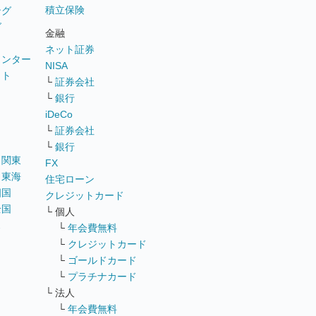
積立保険
ング
グ
金融
ネット証券
ウンター
NISA
イト
└
証券会社
リ
└
銀行
iDeCo
└
証券会社
└
銀行
｜
関東
FX
｜
東海
住宅ローン
四国
クレジットカード
全国
└ 個人
ス
└
年会費無料
└
クレジットカード
└
ゴールドカード
└
プラチナカード
└ 法人
└
年会費無料