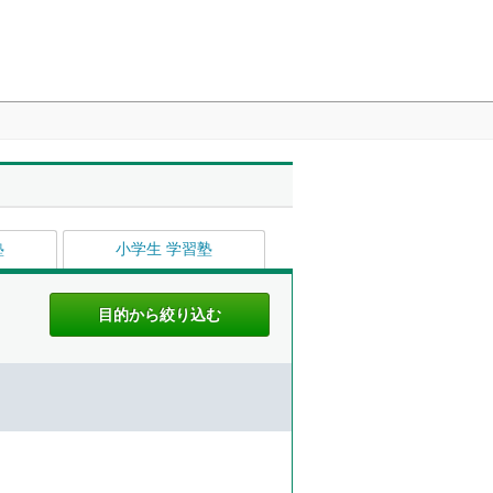
塾
小学生 学習塾