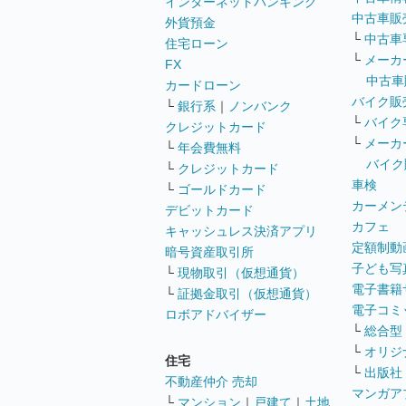
インターネットバンキング
中古車販
外貨預金
└
中古車
住宅ローン
└
メーカ
FX
中古車
カードローン
バイク販
└
銀行系
｜
ノンバンク
└
バイク
クレジットカード
└
メーカ
└
年会費無料
バイク
└
クレジットカード
車検
└
ゴールドカード
カーメン
デビットカード
カフェ
キャッシュレス決済アプリ
定額制動
暗号資産取引所
子ども写
└
現物取引（仮想通貨）
電子書籍
└
証拠金取引（仮想通貨）
電子コミ
ロボアドバイザー
└
総合型
└
オリジ
住宅
└
出版社
不動産仲介 売却
マンガア
└
マンション
｜
戸建て
｜
土地