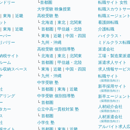
ンドリー
└
首都圏
転職サイト 女性
大学受験 映像授業
転職スカウトサ
｜
東海
｜
近畿
高校受験 塾
転職エージェン
ット
└
北海道
｜
東北
｜
北関東
看護師転職
｜
東海
｜
近畿
└
首都圏
｜
甲信越・北陸
介護転職
ーパー
└
東海
｜
近畿
｜
中国・四国
ハイクラス・
リバリー
└
九州・沖縄
ミドルクラス転
高校受験 個別指導塾
派遣会社
納税サイト
└
北海道
｜
東北
｜
北関東
工場・製造業派
ルーム
└
首都圏
｜
甲信越・北陸
派遣求人サイト
ル収納スペース
└
東海
｜
近畿
｜
中国・四国
求人情報サービ
ナ
└
九州・沖縄
転職サイト
（採用担当向け）
中学受験 塾
新卒採用サイト
社
└
首都圏
｜
東海
｜
近畿
（採用担当向け）
アリング
中学受験 個別指導塾
新卒エージェン
（採用担当向け）
ー
└
首都圏
人材紹介会社
タカー
公立中高一貫校対策 塾
（採用担当向け）
ス
└
首都圏
人材派遣会社
（採用担当向け）
社
小学生 塾
アルバイト求人
報サイト
└
首都圏
｜
東海
｜
近畿