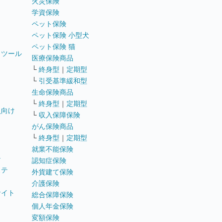
火災保険
学資保険
ペット保険
ペット保険 小型犬
ペット保険 猫
トツール
医療保険商品
└
終身型
｜
定期型
└
引受基準緩和型
生命保険商品
└
終身型
｜
定期型
員向け
└
収入保障保険
がん保険商品
└
終身型
｜
定期型
就業不能保険
テ
認知症保険
ステ
外貨建て保険
介護保険
サイト
総合保障保険
個人年金保険
変額保険