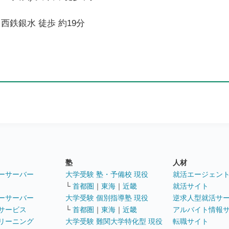
西鉄銀水 徒歩 約19分
塾
人材
ーサーバー
大学受験 塾・予備校 現役
就活エージェン
└
首都圏
｜
東海
｜
近畿
就活サイト
ーサーバー
大学受験 個別指導塾 現役
逆求人型就活サ
サービス
└
首都圏
｜
東海
｜
近畿
アルバイト情報
リーニング
大学受験 難関大学特化型 現役
転職サイト