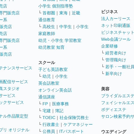
売店
小学生 個別指導塾
ビジネス
専門販売店
└
首都圏
｜
東海
｜
近畿
法人カーリース
ー系
通信教育
ネット印刷通販
販売店
└
高校生
｜
中学生
｜
小学生
ビジネスチャッ
売店
家庭教師
Web会議ツール
専門販売店
幼児・小学生 学習教室
企業研修
ー系
幼児教室 知育
└
経営者向け
販売店
└
管理職向け
スクール
└
若手・一般社
テナンスサービス
子ども英語教室
└
新卒向け
└
幼児
｜
小学生
画配信サービス
英会話教室
真スタジオ
美容
オンライン英会話
サービス
ブライダルエス
通信講座
ックサービス
フェイシャルエ
└
FP
｜
医療事務
ボディエステ
└
宅建
｜
簿記
ナル作品限定型
サロン検索予約
└
TOEIC
｜
社会保険労務士
└
行政書士
｜
ケアマネジャー
プリ オリジナル
└
公務員
｜
ITパスポート
ウエディング