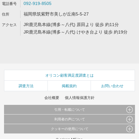
092-919-8505
福岡県筑紫野市美しが丘南5-5-27
JR鹿児島本線(博多～八代) 原田より 徒歩 約11分
JR鹿児島本線(博多～八代) けやき台より 徒歩 約19分
オリコン顧客満足度調査とは
調査方法
掲載規約
お問い合わせ
会社概要
個人情報保護方針
引用・転載について
利用者の声について
当サイトで公開されている情報（文字、写真、イラスト、画像データ等）及びこれらの配
置・編集および構造などについての著作権は株式会社oricon MEに帰属しております。
クッキーの使用について
当サイトに掲載している内容はすべてサービスの利用者が提出された見解・感想です。
これらの情報を権利者の許可なく無断転載・複製などの二次利用を行うことは固く禁じて
弊社が内容について正確性を含め一切保証するものではありません。
おります。