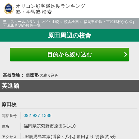
オリコン顧客満足度ランキング
塾・学習塾 検索
塾、スクールのランキング・比較
校舎検索
福岡県の駅・市区町村から探す
原田周辺の校舎一覧
原田周辺の校舎
目的から絞り込む
高校受験： 集団塾
の絞り込み
英進館
原田校
092-927-1388
福岡県筑紫野市原田6-1-10
JR鹿児島本線(博多～八代) 原田より 徒歩 約5分