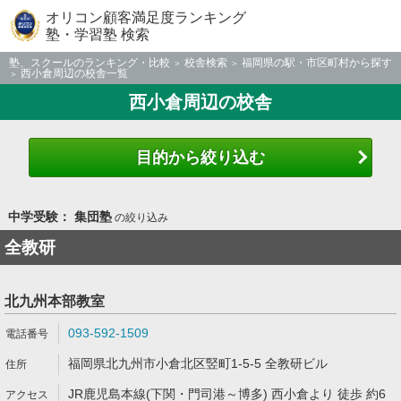
オリコン顧客満足度ランキング
塾・学習塾 検索
塾、スクールのランキング・比較
校舎検索
福岡県の駅・市区町村から探す
西小倉周辺の校舎一覧
西小倉周辺の校舎
目的から絞り込む
中学受験： 集団塾
の絞り込み
全教研
北九州本部教室
093-592-1509
福岡県北九州市小倉北区竪町1-5-5 全教研ビル
JR鹿児島本線(下関・門司港～博多) 西小倉より 徒歩 約6