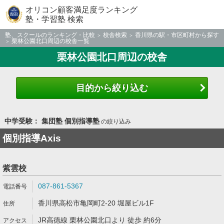
オリコン顧客満足度ランキング
塾・学習塾 検索
塾、スクールのランキング・比較
校舎検索
香川県の駅・市区町村から探す
栗林公園北口周辺の校舎一覧
栗林公園北口周辺の校舎
目的から絞り込む
中学受験： 集団塾 個別指導塾
の絞り込み
個別指導Axis
紫雲校
087-861-5367
香川県高松市亀岡町2-20 堀屋ビル1F
JR高徳線 栗林公園北口より 徒歩 約6分