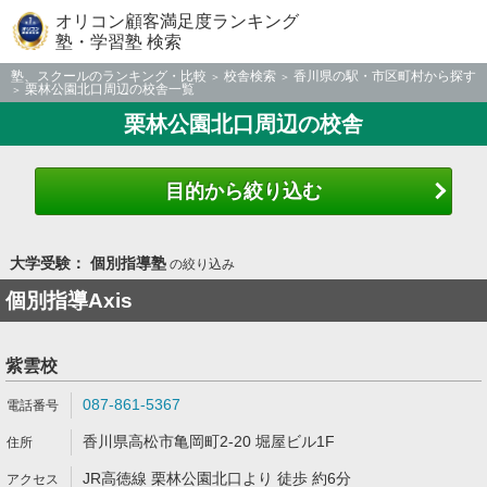
オリコン顧客満足度ランキング
塾・学習塾 検索
塾、スクールのランキング・比較
校舎検索
香川県の駅・市区町村から探す
栗林公園北口周辺の校舎一覧
栗林公園北口周辺の校舎
目的から絞り込む
大学受験： 個別指導塾
の絞り込み
個別指導Axis
紫雲校
087-861-5367
香川県高松市亀岡町2-20 堀屋ビル1F
JR高徳線 栗林公園北口より 徒歩 約6分