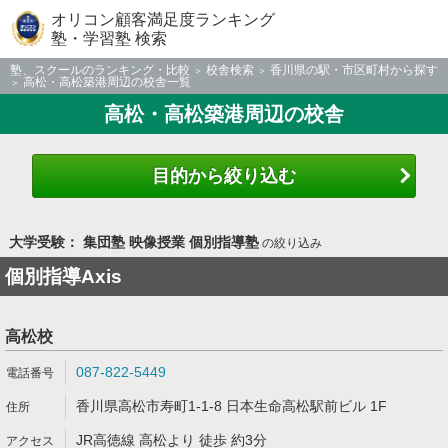
オリコン顧客満足度ランキング
塾・学習塾 検索
塾、スクールのランキング・比較
校舎検索
香川県の駅・市区町村から探す
高松・高松築港周辺の校舎一覧
高松・高松築港周辺の校舎
目的から絞り込む
大学受験： 集団塾 映像授業 個別指導塾
の絞り込み
個別指導Axis
高松校
087-822-5449
香川県高松市寿町1-1-8 日本生命高松駅前ビル 1F
JR高徳線 高松より 徒歩 約3分