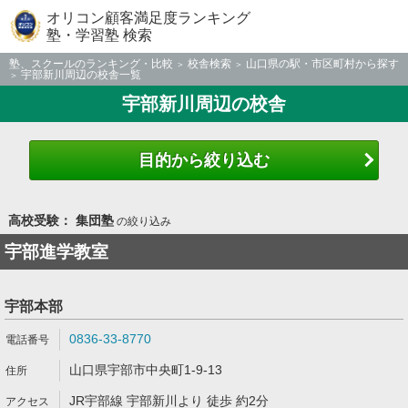
オリコン顧客満足度ランキング
塾・学習塾 検索
塾、スクールのランキング・比較
校舎検索
山口県の駅・市区町村から探す
宇部新川周辺の校舎一覧
宇部新川周辺の校舎
目的から絞り込む
高校受験： 集団塾
の絞り込み
宇部進学教室
宇部本部
0836-33-8770
山口県宇部市中央町1-9-13
JR宇部線 宇部新川より 徒歩 約2分