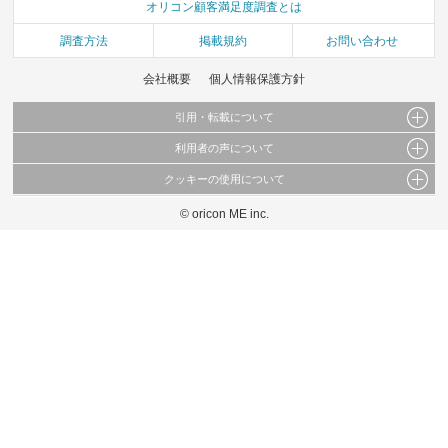
オリコン顧客満足度調査とは
調査方法
掲載規約
お問い合わせ
会社概要
個人情報保護方針
引用・転載について
利用者の声について
当サイトで公開されている情報（文字、写真、イラスト、画像データ等）及びこれらの配
置・編集および構造などについての著作権は株式会社oricon MEに帰属しております。
クッキーの使用について
当サイトに掲載している内容はすべてサービスの利用者が提出された見解・感想です。
これらの情報を権利者の許可なく無断転載・複製などの二次利用を行うことは固く禁じて
弊社が内容について正確性を含め一切保証するものではありません。
おります。
© oricon ME inc.
このサイトでは Cookie を使用して、ユーザーに合わせたコンテンツや広告の表示、ソー
弊社の見解・ 意見ではないことをご理解いただいた上でご覧ください。
シャル メディア機能の提供、広告の表示回数やクリック数の測定を行っています。
また、ユーザーによるサイトの利用状況についても情報を収集し、ソーシャル メディア
や広告配信、データ解析の各パートナーに提供しています。
各パートナーは、この情報とユーザーが各パートナーに提供した他の情報や、ユーザーが
各パートナーのサービスを使用したときに収集した他の情報を組み合わせて使用すること
があります。