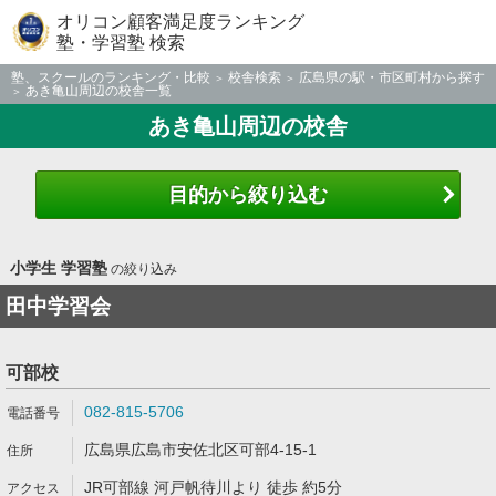
オリコン顧客満足度ランキング
塾・学習塾 検索
塾、スクールのランキング・比較
校舎検索
広島県の駅・市区町村から探す
あき亀山周辺の校舎一覧
あき亀山周辺の校舎
目的から絞り込む
小学生 学習塾
の絞り込み
田中学習会
可部校
082-815-5706
広島県広島市安佐北区可部4-15-1
JR可部線 河戸帆待川より 徒歩 約5分