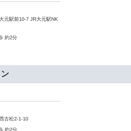
元駅前10-7 JR大元駅NK
歩 約2分
ワン
松2-1-10
歩 約2分