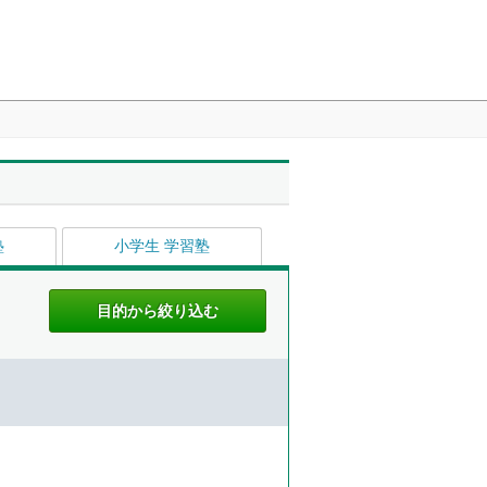
塾
小学生 学習塾