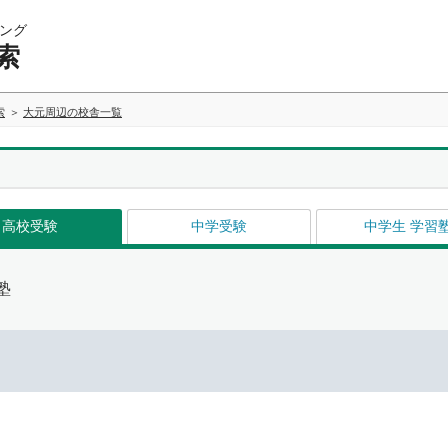
ング
索
索
大元周辺の校舎一覧
高校受験
中学受験
中学生 学習
塾