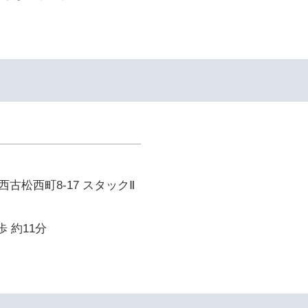
古松西町8-17 スタックⅡ
歩 約11分