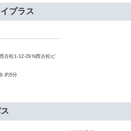
ライプラス
松1-12-29 N西古松ビ
歩 約5分
パス