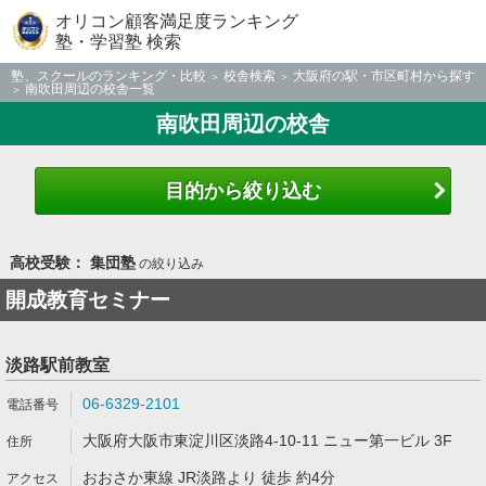
オリコン顧客満足度ランキング
塾・学習塾 検索
塾、スクールのランキング・比較
校舎検索
大阪府の駅・市区町村から探す
南吹田周辺の校舎一覧
南吹田周辺の校舎
目的から絞り込む
高校受験： 集団塾
の絞り込み
開成教育セミナー
淡路駅前教室
06-6329-2101
大阪府大阪市東淀川区淡路4-10-11 ニュー第一ビル 3F
おおさか東線 JR淡路より 徒歩 約4分