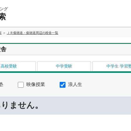
ング
索
索
ＪＲ俊徳道・俊徳道周辺の校舎一覧
校舎
高校受験
中学受験
中学生 学習
塾
映像授業
浪人生
ありません。