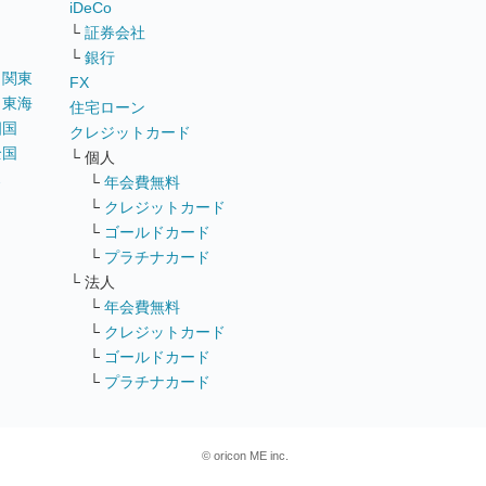
iDeCo
└
証券会社
└
銀行
｜
関東
FX
｜
東海
住宅ローン
四国
クレジットカード
全国
└ 個人
ス
└
年会費無料
└
クレジットカード
└
ゴールドカード
└
プラチナカード
└ 法人
└
年会費無料
└
クレジットカード
└
ゴールドカード
└
プラチナカード
© oricon ME inc.