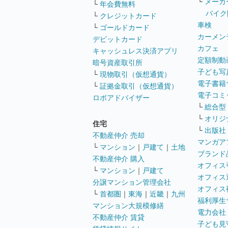
└
メーカ
└
年会費無料
バイク
└
クレジットカード
車検
└
ゴールドカード
カーメン
デビットカード
カフェ
キャッシュレス決済アプリ
定額制動
暗号資産取引所
子ども写
└
現物取引（仮想通貨）
電子書籍
└
証拠金取引（仮想通貨）
電子コミ
ロボアドバイザー
└
総合型
└
オリジ
住宅
└
出版社
不動産仲介 売却
マンガア
└
マンション
｜
戸建て
｜
土地
ブランド
不動産仲介 購入
オフィス
└
マンション
｜
戸建て
オフィス
分譲マンション管理会社
オフィス
└
首都圏
｜
東海
｜
近畿
｜
九州
福利厚生
マンション大規模修繕
電力会社
不動産仲介 賃貸
子ども見