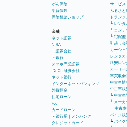
がん保険
サービス
学資保険
ふるさと
保険相談ショップ
トランク
└
レンタ
└
コンテ
金融
└
宅配型
ネット証券
引越し会
NISA
カーシェ
└
証券会社
レンタカ
└
銀行
格安レン
スマホ専業証券
カーリー
iDeCo 証券会社
車買取会
ネット銀行
中古車情
インターネットバンキング
中古車販
外貨預金
└
中古車
住宅ローン
└
メーカ
FX
中古車
カードローン
バイク販
└
銀行系
｜
ノンバンク
└
バイク
クレジットカード