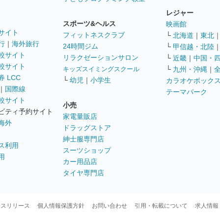
レジャー
スポーツ&ヘルス
映画館
サイト
フィットネスクラブ
└
北海道
｜
東北
行
｜
海外旅行
24時間ジム
└
甲信越・北陸
較サイト
リラクゼーションサロン
└
近畿
｜
中国・
較サイト
キッズスイミングスクール
└
九州・沖縄
｜
 LCC
└
幼児
｜
小学生
カラオケボック
｜
国際線
テーマパーク
較サイト
小売
ビティ予約サイト
家電量販店
海外
ドラッグストア
紳士服専門店
ス利用
スーツショップ
用
カー用品店
タイヤ専門店
ースリリース
個人情報保護方針
お問い合わせ
引用・転載について
求人情報