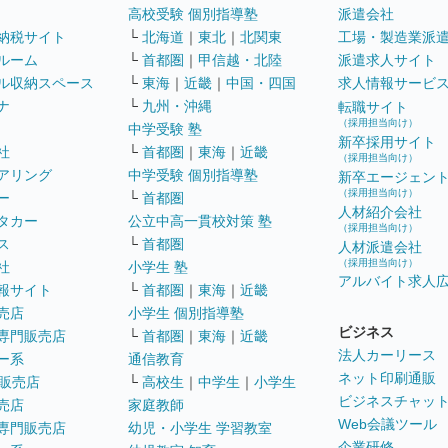
高校受験 個別指導塾
派遣会社
納税サイト
└
北海道
｜
東北
｜
北関東
工場・製造業派
ルーム
└
首都圏
｜
甲信越・北陸
派遣求人サイト
ル収納スペース
└
東海
｜
近畿
｜
中国・四国
求人情報サービ
ナ
└
九州・沖縄
転職サイト
（採用担当向け）
中学受験 塾
新卒採用サイト
社
└
首都圏
｜
東海
｜
近畿
（採用担当向け）
アリング
中学受験 個別指導塾
新卒エージェン
（採用担当向け）
ー
└
首都圏
人材紹介会社
タカー
公立中高一貫校対策 塾
（採用担当向け）
ス
└
首都圏
人材派遣会社
（採用担当向け）
社
小学生 塾
アルバイト求人
報サイト
└
首都圏
｜
東海
｜
近畿
売店
小学生 個別指導塾
ビジネス
専門販売店
└
首都圏
｜
東海
｜
近畿
法人カーリース
ー系
通信教育
ネット印刷通販
販売店
└
高校生
｜
中学生
｜
小学生
ビジネスチャッ
売店
家庭教師
Web会議ツール
専門販売店
幼児・小学生 学習教室
企業研修