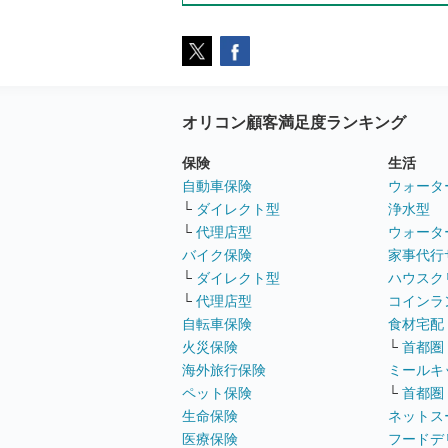
オリコン顧客満足度ランキング
保険
生活
自動車保険
ウォータ
└
ダイレクト型
浄水型
└
代理店型
ウォータ
バイク保険
家事代行
└
ダイレクト型
ハウスク
└
代理店型
コインラ
自転車保険
食材宅配
火災保険
└
首都圏
海外旅行保険
ミールキ
ペット保険
└
首都圏
生命保険
ネットス
医療保険
フードデ