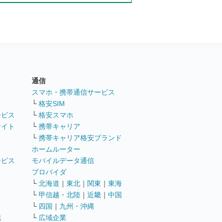
通信
ト
スマホ・携帯通信サービス
└
格安SIM
ービス
└
格安スマホ
サイト
└
携帯キャリア
└
携帯キャリア格安ブランド
ホームルーター
ービス
モバイルデータ通信
ト
プロバイダ
└
北海道
｜
東北
｜
関東
｜
東海
└
甲信越・北陸
｜
近畿
｜
中国
└
四国
｜
九州・沖縄
職
└
広域企業