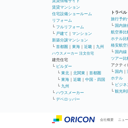
賃貸情報サイト
賃貸マンション
トラベル
住宅設備ショールーム
旅行予約
リフォーム
└
国内旅
└
フルリフォーム
航空券比
└
戸建て
｜
マンション
ホテル比
新築分譲マンション
格安航空券
└
首都圏
｜
東海
｜
近畿
｜
九州
└
国内線
ハウスメーカー 注文住宅
ツアー比
建売住宅
アクティ
└
ビルダー
└
国内
｜
└
東北
｜
北関東
｜
首都圏
ホテル
└
東海
｜
近畿
｜
中国・四国
└
ビジネ
└
九州
└
観光利
└
ハウスメーカー
└
デベロッパー
会社概要
ニュ