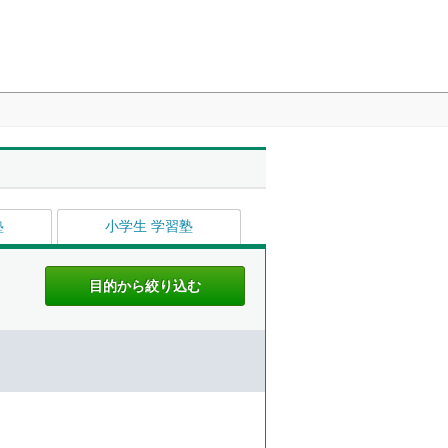
塾
小学生 学習塾