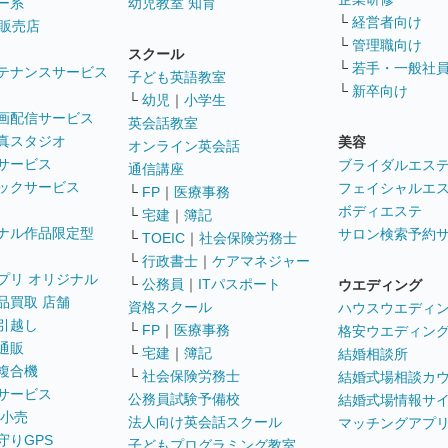
ー系
幼児教室 知育
└
経営者向け
販売店
└
管理職向け
スクール
└
若手・一般社
テナンスサービス
子ども英語教室
└
新卒向け
└
幼児
｜
小学生
画配信サービス
英会話教室
真スタジオ
美容
オンライン英会話
サービス
ブライダルエス
通信講座
ックサービス
フェイシャルエ
└
FP
｜
医療事務
ボディエステ
└
宅建
｜
簿記
ナル作品限定型
サロン検索予約
└
TOEIC
｜
社会保険労務士
└
行政書士
｜
ケアマネジャー
プリ オリジナル
└
公務員
｜
ITパスポート
ウエディング
品買取 店舗
資格スクール
ハウスウエディ
引越し
└
FP
｜
医療事務
格安ウエディン
通販
└
宅建
｜
簿記
結婚相談所
複合機
└
社会保険労務士
結婚式場相談カ
サービス
公務員試験予備校
結婚式場情報サ
 小売
法人向け英会話スクール
マッチングアプ
守りGPS
子どもプログラミング教室