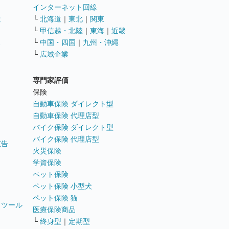
インターネット回線
遣
└
北海道
｜
東北
｜
関東
└
甲信越・北陸
｜
東海
｜
近畿
ス
└
中国・四国
｜
九州・沖縄
└
広域企業
専門家評価
ト
保険
自動車保険 ダイレクト型
自動車保険 代理店型
バイク保険 ダイレクト型
バイク保険 代理店型
広告
火災保険
学資保険
ペット保険
ペット保険 小型犬
ペット保険 猫
トツール
医療保険商品
└
終身型
｜
定期型