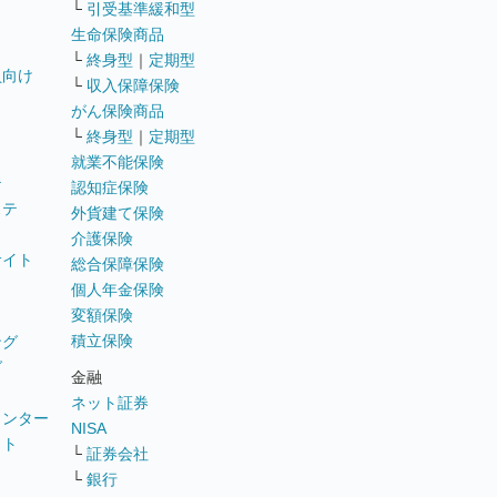
└
引受基準緩和型
生命保険商品
└
終身型
｜
定期型
員向け
└
収入保障保険
がん保険商品
└
終身型
｜
定期型
就業不能保険
テ
認知症保険
ステ
外貨建て保険
介護保険
サイト
総合保障保険
個人年金保険
変額保険
積立保険
ング
グ
金融
ネット証券
ウンター
NISA
イト
└
証券会社
リ
└
銀行