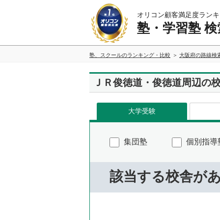
オリコン顧客満足度ランキ
塾・学習塾 検
塾、スクールのランキング・比較
大阪府の路線検
ＪＲ俊徳道・俊徳道周辺の
大学受験
集団塾
個別指導
該当する校舎が