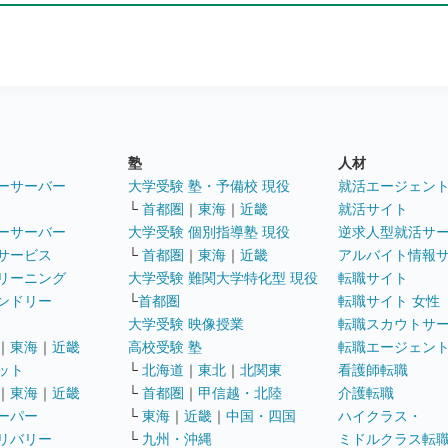
塾
人材
ーサーバー
大学受験 塾・予備校 現役
就活エージェン
└
首都圏
｜
東海
｜
近畿
就活サイト
ーサーバー
大学受験 個別指導塾 現役
逆求人型就活サ
サービス
└
首都圏
｜
東海
｜
近畿
アルバイト情報
リーニング
大学受験 難関大学特化型 現役
転職サイト
ンドリー
└
首都圏
転職サイト 女性
大学受験 映像授業
転職スカウトサ
｜
東海
｜
近畿
高校受験 塾
転職エージェン
ット
└
北海道
｜
東北
｜
北関東
看護師転職
｜
東海
｜
近畿
└
首都圏
｜
甲信越・北陸
介護転職
ーパー
└
東海
｜
近畿
｜
中国・四国
ハイクラス・
リバリー
└
九州・沖縄
ミドルクラス転