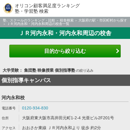
オリコン顧客満足度ランキング
塾・学習塾 検索
塾、スクールのランキング・比較
校舎検索
大阪府の駅・市区町村から探す
ＪＲ河内永和・河内永和周辺の校舎一覧
ＪＲ河内永和・河内永和周辺の校舎
目的から絞り込む
大学受験： 集団塾 映像授業 個別指導塾
の絞り込み
個別指導キャンパス
河内永和校
0120-934-830
大阪府東大阪市高井田元町1-2-4 光亜ビル2F201号
おおさか東線 ＪＲ河内永和より 徒歩 約2分