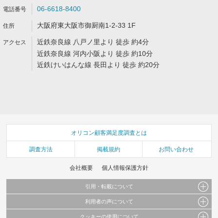
06-6618-8400
大阪府東大阪市御厨南1-2-33 1F
近鉄奈良線 八戸ノ里より 徒歩 約4分
近鉄奈良線 河内小阪より 徒歩 約10分
近鉄けいはんな線 長田より 徒歩 約20分
オリコン顧客満足度調査とは
調査方法
掲載規約
お問い合わせ
会社概要
個人情報保護方針
引用・転載について
利用者の声について
当サイトで公開されている情報（文字、写真、イラスト、画像データ等）及びこれらの配
置・編集および構造などについての著作権は株式会社oricon MEに帰属しております。
クッキーの使用について