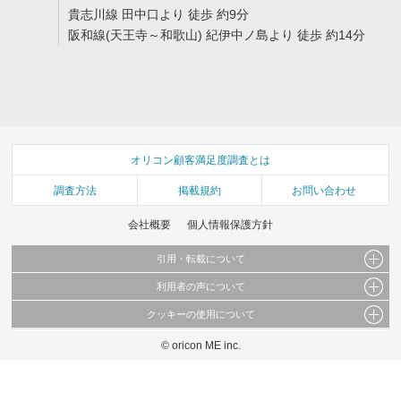
貴志川線 田中口より 徒歩 約9分
阪和線(天王寺～和歌山) 紀伊中ノ島より 徒歩 約14分
オリコン顧客満足度調査とは
調査方法
掲載規約
お問い合わせ
会社概要
個人情報保護方針
引用・転載について
利用者の声について
当サイトで公開されている情報（文字、写真、イラスト、画像データ等）及びこれらの配
置・編集および構造などについての著作権は株式会社oricon MEに帰属しております。
クッキーの使用について
当サイトに掲載している内容はすべてサービスの利用者が提出された見解・感想です。
これらの情報を権利者の許可なく無断転載・複製などの二次利用を行うことは固く禁じて
弊社が内容について正確性を含め一切保証するものではありません。
おります。
© oricon ME inc.
このサイトでは Cookie を使用して、ユーザーに合わせたコンテンツや広告の表示、ソー
弊社の見解・ 意見ではないことをご理解いただいた上でご覧ください。
シャル メディア機能の提供、広告の表示回数やクリック数の測定を行っています。
また、ユーザーによるサイトの利用状況についても情報を収集し、ソーシャル メディア
や広告配信、データ解析の各パートナーに提供しています。