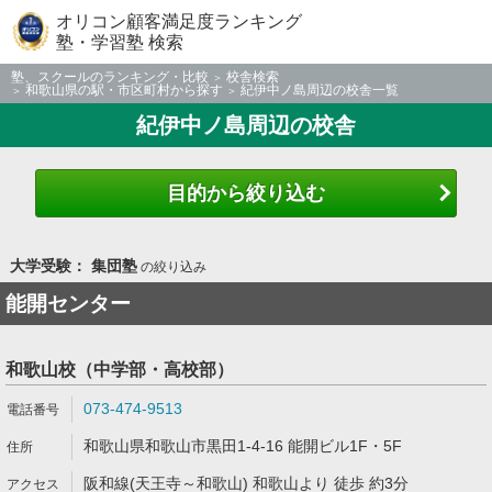
オリコン顧客満足度ランキング
塾・学習塾 検索
塾、スクールのランキング・比較
校舎検索
和歌山県の駅・市区町村から探す
紀伊中ノ島周辺の校舎一覧
紀伊中ノ島周辺の校舎
目的から絞り込む
大学受験： 集団塾
の絞り込み
能開センター
和歌山校（中学部・高校部）
073-474-9513
和歌山県和歌山市黒田1-4-16 能開ビル1F・5F
阪和線(天王寺～和歌山) 和歌山より 徒歩 約3分