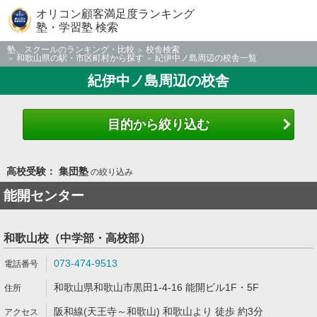
オリコン顧客満足度ランキング
塾・学習塾 検索
塾、スクールのランキング・比較
校舎検索
和歌山県の駅・市区町村から探す
紀伊中ノ島周辺の校舎一覧
紀伊中ノ島周辺の校舎
目的から絞り込む
高校受験： 集団塾
の絞り込み
能開センター
和歌山校（中学部・高校部）
073-474-9513
和歌山県和歌山市黒田1-4-16 能開ビル1F・5F
阪和線(天王寺～和歌山) 和歌山より 徒歩 約3分