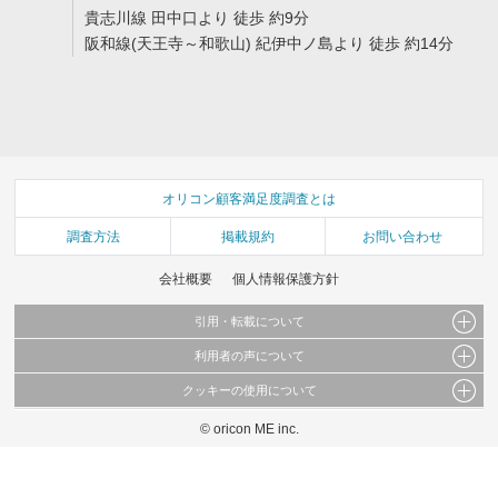
貴志川線 田中口より 徒歩 約9分
阪和線(天王寺～和歌山) 紀伊中ノ島より 徒歩 約14分
オリコン顧客満足度調査とは
調査方法
掲載規約
お問い合わせ
会社概要
個人情報保護方針
引用・転載について
利用者の声について
当サイトで公開されている情報（文字、写真、イラスト、画像データ等）及びこれらの配
置・編集および構造などについての著作権は株式会社oricon MEに帰属しております。
クッキーの使用について
当サイトに掲載している内容はすべてサービスの利用者が提出された見解・感想です。
これらの情報を権利者の許可なく無断転載・複製などの二次利用を行うことは固く禁じて
弊社が内容について正確性を含め一切保証するものではありません。
おります。
© oricon ME inc.
このサイトでは Cookie を使用して、ユーザーに合わせたコンテンツや広告の表示、ソー
弊社の見解・ 意見ではないことをご理解いただいた上でご覧ください。
シャル メディア機能の提供、広告の表示回数やクリック数の測定を行っています。
また、ユーザーによるサイトの利用状況についても情報を収集し、ソーシャル メディア
や広告配信、データ解析の各パートナーに提供しています。