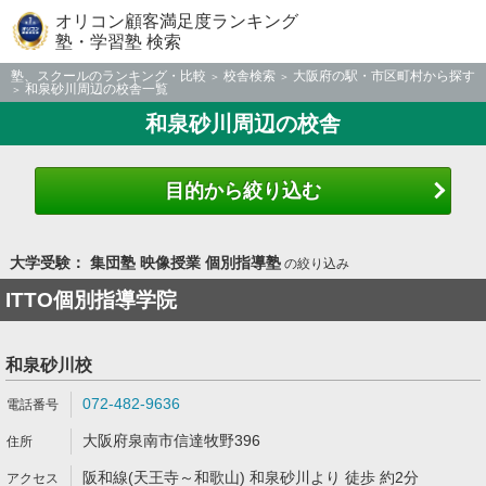
オリコン顧客満足度ランキング
塾・学習塾 検索
塾、スクールのランキング・比較
校舎検索
大阪府の駅・市区町村から探す
和泉砂川周辺の校舎一覧
和泉砂川周辺の校舎
目的から絞り込む
大学受験： 集団塾 映像授業 個別指導塾
の絞り込み
ITTO個別指導学院
和泉砂川校
072-482-9636
大阪府泉南市信達牧野396
阪和線(天王寺～和歌山) 和泉砂川より 徒歩 約2分