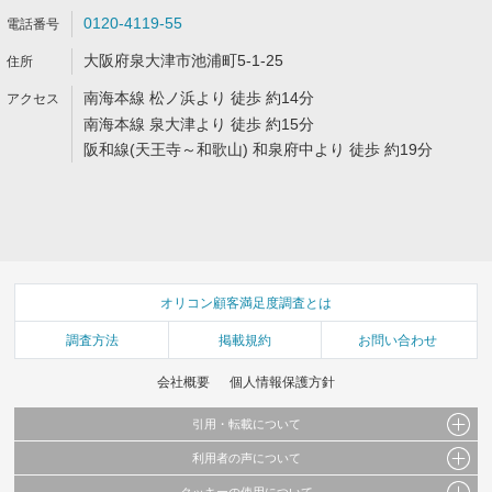
0120-4119-55
大阪府泉大津市池浦町5-1-25
南海本線 松ノ浜より 徒歩 約14分
南海本線 泉大津より 徒歩 約15分
阪和線(天王寺～和歌山) 和泉府中より 徒歩 約19分
オリコン顧客満足度調査とは
調査方法
掲載規約
お問い合わせ
会社概要
個人情報保護方針
引用・転載について
利用者の声について
当サイトで公開されている情報（文字、写真、イラスト、画像データ等）及びこれらの配
置・編集および構造などについての著作権は株式会社oricon MEに帰属しております。
クッキーの使用について