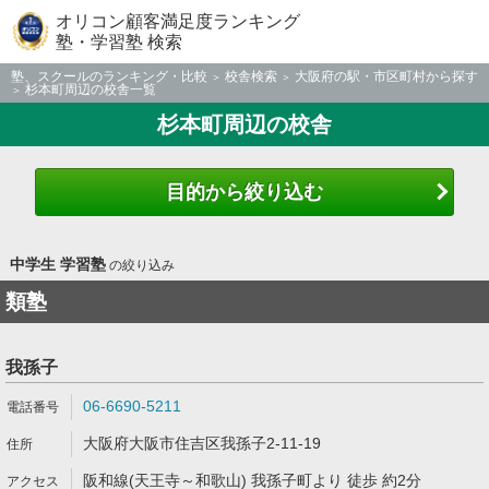
オリコン顧客満足度ランキング
塾・学習塾 検索
塾、スクールのランキング・比較
校舎検索
大阪府の駅・市区町村から探す
杉本町周辺の校舎一覧
杉本町周辺の校舎
目的から絞り込む
中学生 学習塾
の絞り込み
類塾
我孫子
06-6690-5211
大阪府大阪市住吉区我孫子2-11-19
阪和線(天王寺～和歌山) 我孫子町より 徒歩 約2分