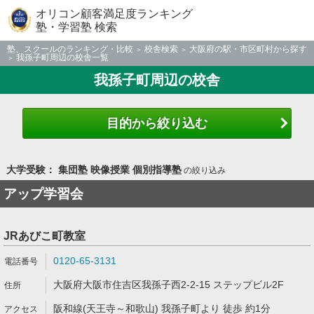
オリコン顧客満足度ランキング
塾・学習塾 検索
塾、スクールのランキング・比較
校舎検索
大阪府の駅・市区町村から探す
我孫子町周辺の校舎一覧
我孫子町周辺の校舎
目的から絞り込む
大学受験： 集団塾 映像授業 個別指導塾
の絞り込み
アップ学習会
JRあびこ町教室
0120-65-3131
大阪府大阪市住吉区我孫子西2-2-15 ステップビル2F
阪和線(天王寺～和歌山) 我孫子町より 徒歩 約1分