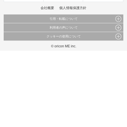
会社概要
個人情報保護方針
引用・転載について
利用者の声について
当サイトで公開されている情報（文字、写真、イラスト、画像データ等）及びこれらの配
置・編集および構造などについての著作権は株式会社oricon MEに帰属しております。
クッキーの使用について
当サイトに掲載している内容はすべてサービスの利用者が提出された見解・感想です。
これらの情報を権利者の許可なく無断転載・複製などの二次利用を行うことは固く禁じて
弊社が内容について正確性を含め一切保証するものではありません。
おります。
© oricon ME inc.
このサイトでは Cookie を使用して、ユーザーに合わせたコンテンツや広告の表示、ソー
弊社の見解・ 意見ではないことをご理解いただいた上でご覧ください。
シャル メディア機能の提供、広告の表示回数やクリック数の測定を行っています。
また、ユーザーによるサイトの利用状況についても情報を収集し、ソーシャル メディア
や広告配信、データ解析の各パートナーに提供しています。
各パートナーは、この情報とユーザーが各パートナーに提供した他の情報や、ユーザーが
各パートナーのサービスを使用したときに収集した他の情報を組み合わせて使用すること
があります。