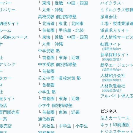
ーパー
└
東海
｜
近畿
｜
中国・四国
ハイクラス・
リバリー
└
九州・沖縄
ミドルクラス転
高校受験 個別指導塾
派遣会社
納税サイト
└
北海道
｜
東北
｜
北関東
工場・製造業派
ルーム
└
首都圏
｜
甲信越・北陸
派遣求人サイト
ル収納スペース
└
東海
｜
近畿
｜
中国・四国
求人情報サービ
ナ
└
九州・沖縄
転職サイト
（採用担当向け）
中学受験 塾
新卒採用サイト
社
└
首都圏
｜
東海
｜
近畿
（採用担当向け）
アリング
中学受験 個別指導塾
新卒エージェン
（採用担当向け）
ー
└
首都圏
人材紹介会社
タカー
公立中高一貫校対策 塾
（採用担当向け）
ス
└
首都圏
人材派遣会社
（採用担当向け）
社
小学生 塾
アルバイト求人
報サイト
└
首都圏
｜
東海
｜
近畿
売店
小学生 個別指導塾
ビジネス
専門販売店
└
首都圏
｜
東海
｜
近畿
法人カーリース
ー系
通信教育
ネット印刷通販
販売店
└
高校生
｜
中学生
｜
小学生
ビジネスチャッ
売店
家庭教師