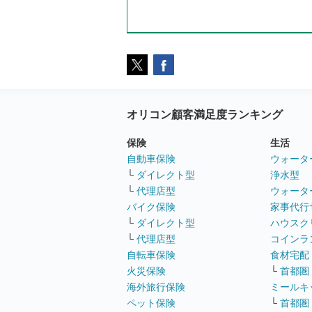
オリコン顧客満足度ランキング
保険
生活
自動車保険
ウォータ
└
ダイレクト型
浄水型
└
代理店型
ウォータ
バイク保険
家事代行
└
ダイレクト型
ハウスク
└
代理店型
コインラ
自転車保険
食材宅配
火災保険
└
首都圏
海外旅行保険
ミールキ
ペット保険
└
首都圏