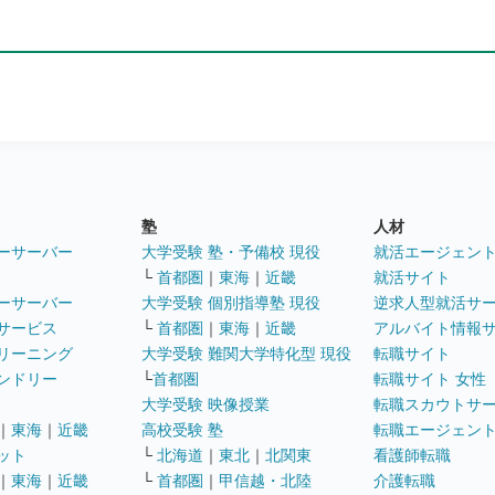
塾
人材
ーサーバー
大学受験 塾・予備校 現役
就活エージェン
└
首都圏
｜
東海
｜
近畿
就活サイト
ーサーバー
大学受験 個別指導塾 現役
逆求人型就活サ
サービス
└
首都圏
｜
東海
｜
近畿
アルバイト情報
リーニング
大学受験 難関大学特化型 現役
転職サイト
ンドリー
└
首都圏
転職サイト 女性
大学受験 映像授業
転職スカウトサ
｜
東海
｜
近畿
高校受験 塾
転職エージェン
ット
└
北海道
｜
東北
｜
北関東
看護師転職
｜
東海
｜
近畿
└
首都圏
｜
甲信越・北陸
介護転職