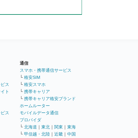
通信
ト
スマホ・携帯通信サービス
└
格安SIM
ービス
└
格安スマホ
サイト
└
携帯キャリア
└
携帯キャリア格安ブランド
ホームルーター
ービス
モバイルデータ通信
ト
プロバイダ
└
北海道
｜
東北
｜
関東
｜
東海
└
甲信越・北陸
｜
近畿
｜
中国