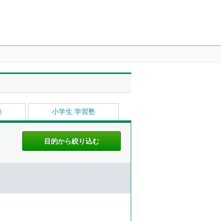
塾
小学生 学習塾