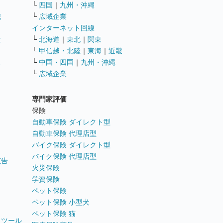
└
四国
｜
九州・沖縄
職
└
広域企業
インターネット回線
遣
└
北海道
｜
東北
｜
関東
└
甲信越・北陸
｜
東海
｜
近畿
ス
└
中国・四国
｜
九州・沖縄
└
広域企業
専門家評価
ト
保険
自動車保険 ダイレクト型
自動車保険 代理店型
バイク保険 ダイレクト型
バイク保険 代理店型
広告
火災保険
学資保険
ペット保険
ペット保険 小型犬
ペット保険 猫
トツール