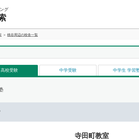
ング
索
索
桃谷周辺の校舎一覧
高校受験
中学受験
中学生 学習
塾
ー
寺田町教室