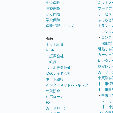
生命保険
ネットス
医療保険
フードデ
がん保険
サービス
学資保険
ふるさと
保険相談ショップ
トランク
└
レンタ
└
コンテ
金融
└
宅配型
ネット証券
引越し会
NISA
カーシェ
└
証券会社
レンタカ
└
銀行
格安レン
スマホ専業証券
カーリー
iDeCo 証券会社
車買取会
ネット銀行
中古車情
インターネットバンキング
中古車販
外貨預金
└
中古車
住宅ローン
└
メーカ
FX
中古車
カードローン
バイク販