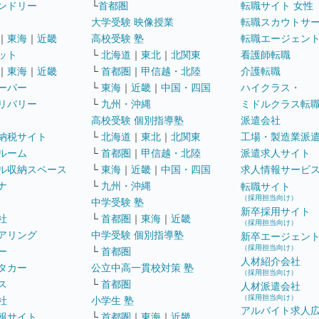
ンドリー
└
首都圏
転職サイト 女性
大学受験 映像授業
転職スカウトサ
｜
東海
｜
近畿
高校受験 塾
転職エージェン
ット
└
北海道
｜
東北
｜
北関東
看護師転職
｜
東海
｜
近畿
└
首都圏
｜
甲信越・北陸
介護転職
ーパー
└
東海
｜
近畿
｜
中国・四国
ハイクラス・
リバリー
└
九州・沖縄
ミドルクラス転
高校受験 個別指導塾
派遣会社
納税サイト
└
北海道
｜
東北
｜
北関東
工場・製造業派
ルーム
└
首都圏
｜
甲信越・北陸
派遣求人サイト
ル収納スペース
└
東海
｜
近畿
｜
中国・四国
求人情報サービ
ナ
└
九州・沖縄
転職サイト
（採用担当向け）
中学受験 塾
新卒採用サイト
社
└
首都圏
｜
東海
｜
近畿
（採用担当向け）
アリング
中学受験 個別指導塾
新卒エージェン
（採用担当向け）
ー
└
首都圏
人材紹介会社
タカー
公立中高一貫校対策 塾
（採用担当向け）
ス
└
首都圏
人材派遣会社
（採用担当向け）
社
小学生 塾
アルバイト求人
報サイト
└
首都圏
｜
東海
｜
近畿