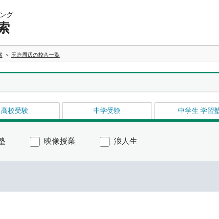
ング
索
索
玉造周辺の校舎一覧
高校受験
中学受験
中学生 学習
塾
映像授業
浪人生