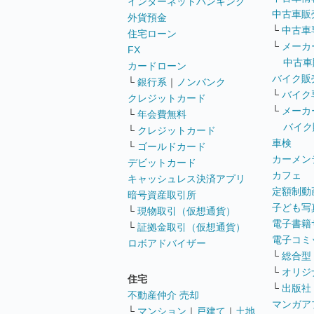
インターネットバンキング
中古車販
外貨預金
└
中古車
住宅ローン
└
メーカ
FX
中古車
カードローン
バイク販
└
銀行系
｜
ノンバンク
└
バイク
クレジットカード
└
メーカ
└
年会費無料
バイク
└
クレジットカード
車検
└
ゴールドカード
カーメン
デビットカード
カフェ
キャッシュレス決済アプリ
定額制動
暗号資産取引所
子ども写
└
現物取引（仮想通貨）
電子書籍
└
証拠金取引（仮想通貨）
電子コミ
ロボアドバイザー
└
総合型
└
オリジ
住宅
└
出版社
不動産仲介 売却
マンガア
└
マンション
｜
戸建て
｜
土地