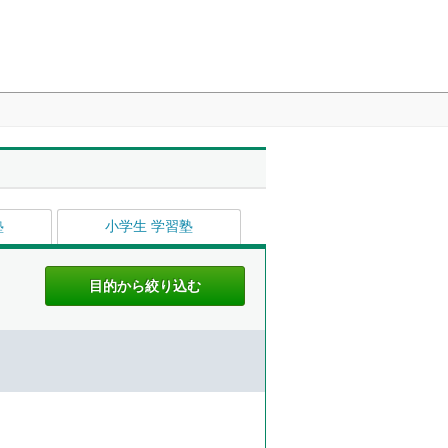
塾
小学生 学習塾