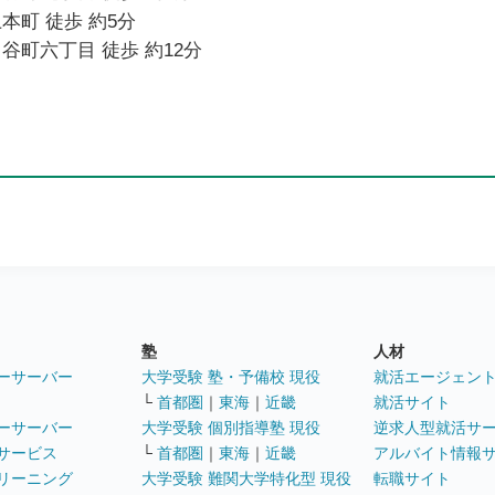
本町 徒歩 約5分
谷町六丁目 徒歩 約12分
塾
人材
ーサーバー
大学受験 塾・予備校 現役
就活エージェン
└
首都圏
｜
東海
｜
近畿
就活サイト
ーサーバー
大学受験 個別指導塾 現役
逆求人型就活サ
サービス
└
首都圏
｜
東海
｜
近畿
アルバイト情報
リーニング
大学受験 難関大学特化型 現役
転職サイト