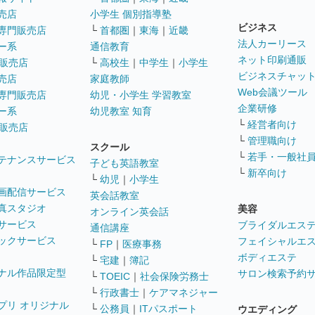
売店
小学生 個別指導塾
ビジネス
専門販売店
└
首都圏
｜
東海
｜
近畿
法人カーリース
ー系
通信教育
ネット印刷通販
販売店
└
高校生
｜
中学生
｜
小学生
ビジネスチャッ
売店
家庭教師
Web会議ツール
専門販売店
幼児・小学生 学習教室
企業研修
ー系
幼児教室 知育
└
経営者向け
販売店
└
管理職向け
スクール
└
若手・一般社
テナンスサービス
子ども英語教室
└
新卒向け
└
幼児
｜
小学生
画配信サービス
英会話教室
真スタジオ
美容
オンライン英会話
サービス
ブライダルエス
通信講座
ックサービス
フェイシャルエ
└
FP
｜
医療事務
ボディエステ
└
宅建
｜
簿記
ナル作品限定型
サロン検索予約
└
TOEIC
｜
社会保険労務士
└
行政書士
｜
ケアマネジャー
プリ オリジナル
└
公務員
｜
ITパスポート
ウエディング