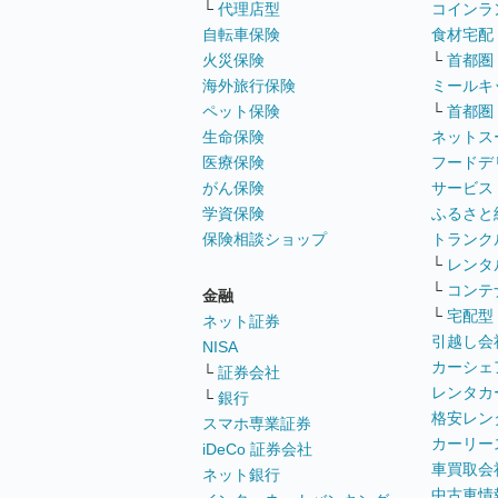
└
代理店型
コインラ
自転車保険
食材宅配
火災保険
└
首都圏
海外旅行保険
ミールキ
ペット保険
└
首都圏
生命保険
ネットス
医療保険
フードデ
がん保険
サービス
学資保険
ふるさと
保険相談ショップ
トランク
└
レンタ
└
コンテ
金融
└
宅配型
ネット証券
引越し会
NISA
カーシェ
└
証券会社
レンタカ
└
銀行
格安レン
スマホ専業証券
カーリー
iDeCo 証券会社
車買取会
ネット銀行
中古車情