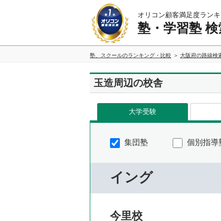
オリコン顧客満足度ランキ
塾・学習塾 検
塾、スクールのランキング・比較
大阪府の路線検
玉造周辺の校舎
大学受験
集団塾
個別指導
イング
今里校