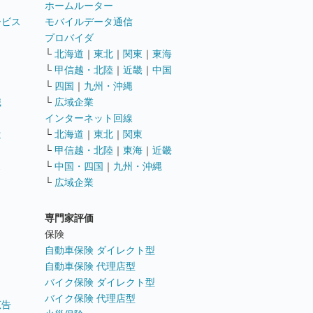
ホームルーター
ービス
モバイルデータ通信
ト
プロバイダ
└
北海道
｜
東北
｜
関東
｜
東海
└
甲信越・北陸
｜
近畿
｜
中国
└
四国
｜
九州・沖縄
職
└
広域企業
インターネット回線
遣
└
北海道
｜
東北
｜
関東
└
甲信越・北陸
｜
東海
｜
近畿
ス
└
中国・四国
｜
九州・沖縄
└
広域企業
専門家評価
ト
保険
自動車保険 ダイレクト型
自動車保険 代理店型
バイク保険 ダイレクト型
バイク保険 代理店型
広告