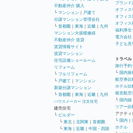
ブランド
不動産仲介 購入
オフィス
└
マンション
｜
戸建て
オフィス
分譲マンション管理会社
オフィス
└
首都圏
｜
東海
｜
近畿
｜
九州
福利厚生
マンション大規模修繕
電力会社
不動産仲介 賃貸
子ども見
賃貸情報サイト
賃貸マンション
トラベル
住宅設備ショールーム
旅行予約
リフォーム
└
国内旅
└
フルリフォーム
航空券比
└
戸建て
｜
マンション
ホテル比
新築分譲マンション
格安航空券
└
首都圏
｜
東海
｜
近畿
｜
九州
└
国内線
ハウスメーカー 注文住宅
ツアー比
建売住宅
アクティ
└
ビルダー
└
国内
｜
└
東北
｜
北関東
｜
首都圏
ホテル
└
東海
｜
近畿
｜
中国・四国