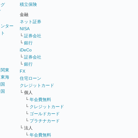
積立保険
ング
グ
金融
ネット証券
ウンター
NISA
イト
└
証券会社
リ
└
銀行
iDeCo
└
証券会社
└
銀行
｜
関東
FX
｜
東海
住宅ローン
四国
クレジットカード
全国
└ 個人
ス
└
年会費無料
└
クレジットカード
└
ゴールドカード
└
プラチナカード
└ 法人
└
年会費無料