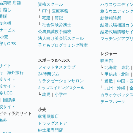
品買取 店舗
資格スクール
ハウスウエディ
引越し
└
FP
｜
医療事務
格安ウエディン
通販
└
宅建
｜
簿記
結婚相談所
複合機
└
社会保険労務士
結婚式場相談カ
サービス
公務員試験予備校
結婚式場情報サ
 小売
法人向け英会話スクール
マッチングアプ
守りGPS
子どもプログラミング教室
レジャー
スポーツ&ヘルス
映画館
サイト
フィットネスクラブ
└
北海道
｜
東北
行
｜
海外旅行
24時間ジム
└
甲信越・北陸
較サイト
リラクゼーションサロン
└
近畿
｜
中国・
較サイト
キッズスイミングスクール
└
九州・沖縄
｜
 LCC
└
幼児
｜
小学生
カラオケボック
｜
国際線
テーマパーク
較サイト
小売
ビティ予約サイト
家電量販店
海外
ドラッグストア
紳士服専門店