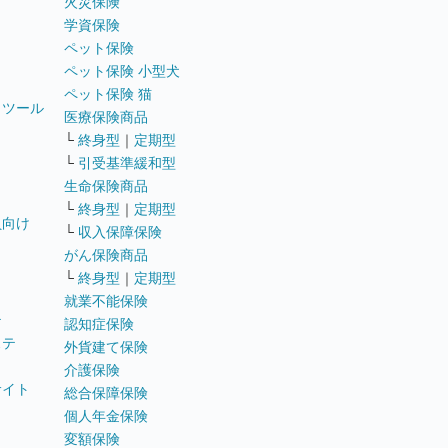
火災保険
学資保険
ペット保険
ペット保険 小型犬
ペット保険 猫
トツール
医療保険商品
└
終身型
｜
定期型
└
引受基準緩和型
生命保険商品
└
終身型
｜
定期型
員向け
└
収入保障保険
がん保険商品
└
終身型
｜
定期型
就業不能保険
テ
認知症保険
ステ
外貨建て保険
介護保険
サイト
総合保障保険
個人年金保険
変額保険