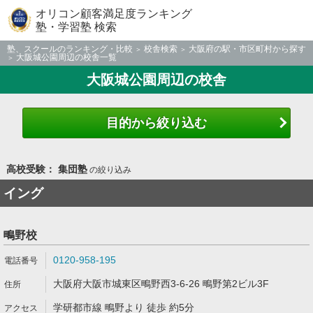
オリコン顧客満足度ランキング
塾・学習塾 検索
塾、スクールのランキング・比較
校舎検索
大阪府の駅・市区町村から探す
大阪城公園周辺の校舎一覧
大阪城公園周辺の校舎
目的から絞り込む
高校受験： 集団塾
の絞り込み
イング
鴫野校
0120-958-195
大阪府大阪市城東区鴫野西3-6-26 鴫野第2ビル3F
学研都市線 鴫野より 徒歩 約5分