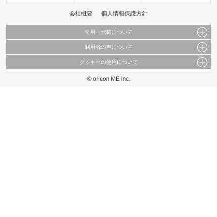
会社概要
個人情報保護方針
引用・転載について
利用者の声について
当サイトで公開されている情報（文字、写真、イラスト、画像データ等）及びこれらの配
置・編集および構造などについての著作権は株式会社oricon MEに帰属しております。
クッキーの使用について
当サイトに掲載している内容はすべてサービスの利用者が提出された見解・感想です。
これらの情報を権利者の許可なく無断転載・複製などの二次利用を行うことは固く禁じて
弊社が内容について正確性を含め一切保証するものではありません。
おります。
© oricon ME inc.
このサイトでは Cookie を使用して、ユーザーに合わせたコンテンツや広告の表示、ソー
弊社の見解・ 意見ではないことをご理解いただいた上でご覧ください。
シャル メディア機能の提供、広告の表示回数やクリック数の測定を行っています。
また、ユーザーによるサイトの利用状況についても情報を収集し、ソーシャル メディア
や広告配信、データ解析の各パートナーに提供しています。
各パートナーは、この情報とユーザーが各パートナーに提供した他の情報や、ユーザーが
各パートナーのサービスを使用したときに収集した他の情報を組み合わせて使用すること
があります。