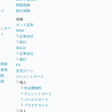
変額保険
積立保険
ング
グ
金融
ネット証券
ウンター
NISA
イト
└
証券会社
リ
└
銀行
iDeCo
└
証券会社
└
銀行
｜
関東
FX
｜
東海
住宅ローン
四国
クレジットカード
全国
└ 個人
ス
└
年会費無料
└
クレジットカード
└
ゴールドカード
└
プラチナカード
└ 法人