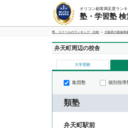
オリコン顧客満足度ランキ
塾・学習塾 検
塾、スクールのランキング・比較
大阪府の路線検
弁天町周辺の校舎
大学受験
集団塾
個別指導
類塾
弁天町駅前