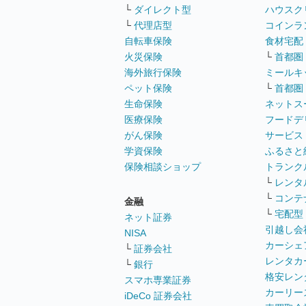
└
ダイレクト型
ハウスク
└
代理店型
コインラ
自転車保険
食材宅配
火災保険
└
首都圏
海外旅行保険
ミールキ
ペット保険
└
首都圏
生命保険
ネットス
医療保険
フードデ
がん保険
サービス
学資保険
ふるさと
保険相談ショップ
トランク
└
レンタ
└
コンテ
金融
└
宅配型
ネット証券
引越し会
NISA
カーシェ
└
証券会社
レンタカ
└
銀行
格安レン
スマホ専業証券
カーリー
iDeCo 証券会社