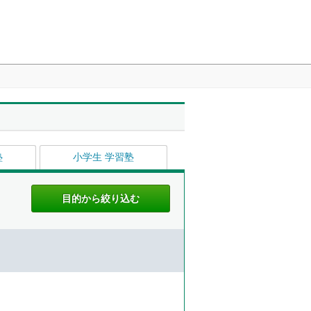
塾
小学生 学習塾