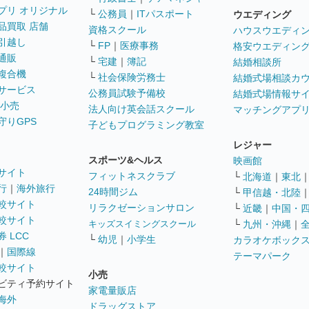
プリ オリジナル
└
公務員
｜
ITパスポート
ウエディング
品買取 店舗
資格スクール
ハウスウエディ
引越し
└
FP
｜
医療事務
格安ウエディン
通販
└
宅建
｜
簿記
結婚相談所
複合機
└
社会保険労務士
結婚式場相談カ
サービス
公務員試験予備校
結婚式場情報サ
 小売
法人向け英会話スクール
マッチングアプ
守りGPS
子どもプログラミング教室
レジャー
スポーツ&ヘルス
映画館
サイト
フィットネスクラブ
└
北海道
｜
東北
行
｜
海外旅行
24時間ジム
└
甲信越・北陸
較サイト
リラクゼーションサロン
└
近畿
｜
中国・
較サイト
キッズスイミングスクール
└
九州・沖縄
｜
 LCC
└
幼児
｜
小学生
カラオケボック
｜
国際線
テーマパーク
較サイト
小売
ビティ予約サイト
家電量販店
海外
ドラッグストア