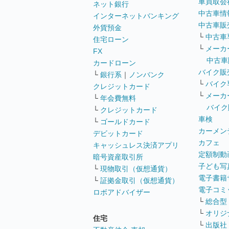
車買取会
ネット銀行
中古車情
インターネットバンキング
中古車販
外貨預金
└
中古車
住宅ローン
└
メーカ
FX
中古車
カードローン
バイク販
└
銀行系
｜
ノンバンク
└
バイク
クレジットカード
└
メーカ
└
年会費無料
バイク
└
クレジットカード
車検
└
ゴールドカード
カーメン
デビットカード
カフェ
キャッシュレス決済アプリ
定額制動
暗号資産取引所
子ども写
└
現物取引（仮想通貨）
電子書籍
└
証拠金取引（仮想通貨）
電子コミ
ロボアドバイザー
└
総合型
└
オリジ
住宅
└
出版社