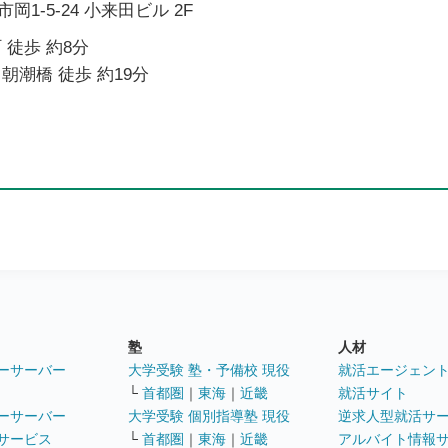
1-5-24 小来田ビル 2F
 徒歩 約8分
朝潮橋 徒歩 約19分
塾
人材
ーサーバー
大学受験 塾・予備校 現役
就活エージェン
└
首都圏
｜
東海
｜
近畿
就活サイト
ーサーバー
大学受験 個別指導塾 現役
逆求人型就活サ
サービス
└
首都圏
｜
東海
｜
近畿
アルバイト情報