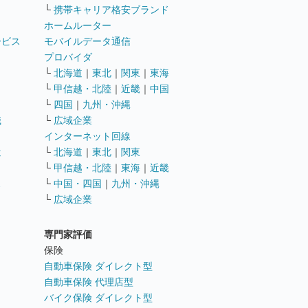
└
携帯キャリア格安ブランド
ホームルーター
ービス
モバイルデータ通信
ト
プロバイダ
└
北海道
｜
東北
｜
関東
｜
東海
└
甲信越・北陸
｜
近畿
｜
中国
└
四国
｜
九州・沖縄
職
└
広域企業
インターネット回線
遣
└
北海道
｜
東北
｜
関東
└
甲信越・北陸
｜
東海
｜
近畿
ス
└
中国・四国
｜
九州・沖縄
└
広域企業
専門家評価
ト
保険
自動車保険 ダイレクト型
自動車保険 代理店型
バイク保険 ダイレクト型