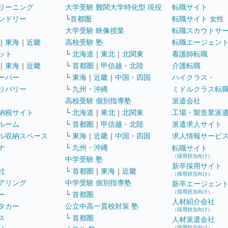
リーニング
大学受験 難関大学特化型 現役
転職サイト
ンドリー
└
首都圏
転職サイト 女性
大学受験 映像授業
転職スカウトサ
｜
東海
｜
近畿
高校受験 塾
転職エージェン
ット
└
北海道
｜
東北
｜
北関東
看護師転職
｜
東海
｜
近畿
└
首都圏
｜
甲信越・北陸
介護転職
ーパー
└
東海
｜
近畿
｜
中国・四国
ハイクラス・
リバリー
└
九州・沖縄
ミドルクラス転
高校受験 個別指導塾
派遣会社
納税サイト
└
北海道
｜
東北
｜
北関東
工場・製造業派
ルーム
└
首都圏
｜
甲信越・北陸
派遣求人サイト
ル収納スペース
└
東海
｜
近畿
｜
中国・四国
求人情報サービ
ナ
└
九州・沖縄
転職サイト
（採用担当向け）
中学受験 塾
新卒採用サイト
社
└
首都圏
｜
東海
｜
近畿
（採用担当向け）
アリング
中学受験 個別指導塾
新卒エージェン
（採用担当向け）
ー
└
首都圏
人材紹介会社
タカー
公立中高一貫校対策 塾
（採用担当向け）
ス
└
首都圏
人材派遣会社
（採用担当向け）