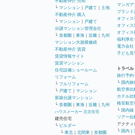
不動産仲介 売却
マンガア
└
マンション
｜
戸建て
｜
土地
ブランド
不動産仲介 購入
オフィス
└
マンション
｜
戸建て
オフィス
分譲マンション管理会社
オフィス
└
首都圏
｜
東海
｜
近畿
｜
九州
福利厚生
マンション大規模修繕
電力会社
不動産仲介 賃貸
子ども見
賃貸情報サイト
賃貸マンション
トラベル
住宅設備ショールーム
旅行予約
リフォーム
└
国内旅
└
フルリフォーム
航空券比
└
戸建て
｜
マンション
ホテル比
新築分譲マンション
格安航空券
└
首都圏
｜
東海
｜
近畿
｜
九州
└
国内線
ハウスメーカー 注文住宅
ツアー比
建売住宅
アクティ
└
ビルダー
└
国内
｜
└
東北
｜
北関東
｜
首都圏