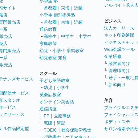
社
小学生 塾
アルバイト求人
報サイト
└
首都圏
｜
東海
｜
近畿
売店
小学生 個別指導塾
ビジネス
専門販売店
└
首都圏
｜
東海
｜
近畿
法人カーリース
ー系
通信教育
ネット印刷通販
販売店
└
高校生
｜
中学生
｜
小学生
ビジネスチャッ
売店
家庭教師
Web会議ツール
専門販売店
幼児・小学生 学習教室
企業研修
ー系
幼児教室 知育
└
経営者向け
販売店
└
管理職向け
スクール
└
若手・一般社
テナンスサービス
子ども英語教室
└
新卒向け
└
幼児
｜
小学生
画配信サービス
英会話教室
真スタジオ
美容
オンライン英会話
サービス
ブライダルエス
通信講座
ックサービス
フェイシャルエ
└
FP
｜
医療事務
ボディエステ
└
宅建
｜
簿記
ナル作品限定型
サロン検索予約
└
TOEIC
｜
社会保険労務士
└
行政書士
｜
ケアマネジャー