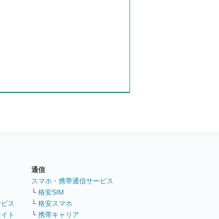
通信
ト
スマホ・携帯通信サービス
└
格安SIM
ービス
└
格安スマホ
サイト
└
携帯キャリア