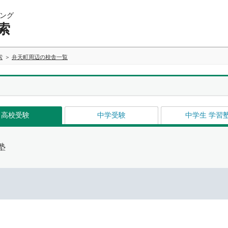
ング
索
索
弁天町周辺の校舎一覧
高校受験
中学受験
中学生 学習
塾