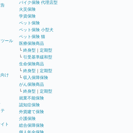
バイク保険 代理店型
広告
火災保険
学資保険
ペット保険
ペット保険 小型犬
ペット保険 猫
トツール
医療保険商品
└
終身型
｜
定期型
└
引受基準緩和型
生命保険商品
└
終身型
｜
定期型
員向け
└
収入保障保険
がん保険商品
└
終身型
｜
定期型
就業不能保険
テ
認知症保険
ステ
外貨建て保険
介護保険
サイト
総合保障保険
個人年金保険