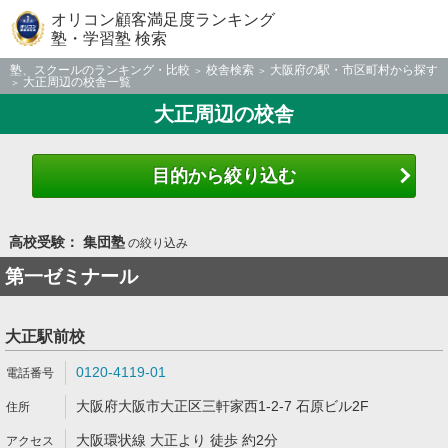
オリコン顧客満足度ランキング
塾・学習塾 検索
塾、スクールのランキング・比較
校舎検索
大阪府の駅・市区町村から探す
大正周辺の校舎一覧
大正周辺の校舎
目的から絞り込む
高校受験： 集団塾
の絞り込み
第一ゼミナール
大正駅前校
0120-4119-01
大阪府大阪市大正区三軒家西1-2-7 石原ビル2F
大阪環状線 大正より 徒歩 約2分