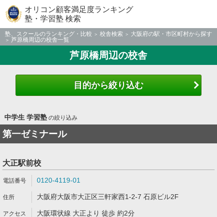
オリコン顧客満足度ランキング
塾・学習塾 検索
塾、スクールのランキング・比較
校舎検索
大阪府の駅・市区町村から探す
芦原橋周辺の校舎一覧
芦原橋周辺の校舎
目的から絞り込む
中学生 学習塾
の絞り込み
第一ゼミナール
大正駅前校
0120-4119-01
大阪府大阪市大正区三軒家西1-2-7 石原ビル2F
大阪環状線 大正より 徒歩 約2分