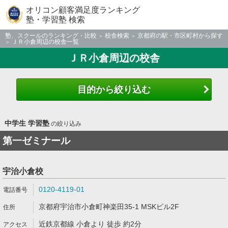
オリコン顧客満足度ランキング
塾・学習塾 検索
塾、スクールのランキング・比較
校舎検索
京都府の駅・市区町村から探す
ＪＲ小倉周辺の校舎一覧
ＪＲ小倉周辺の校舎
目的から絞り込む
中学生 学習塾
の絞り込み
第一ゼミナール
宇治小倉校
0120-4119-01
京都府宇治市小倉町神楽田35-1 MSKビル2F
近鉄京都線 小倉より 徒歩 約2分