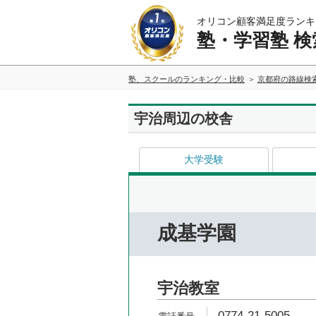
オリコン顧客満足度ランキ
塾・学習塾 検
塾、スクールのランキング・比較
京都府の路線検
宇治周辺の校舎
大学受験
成基学園
宇治教室
0774-21-5005