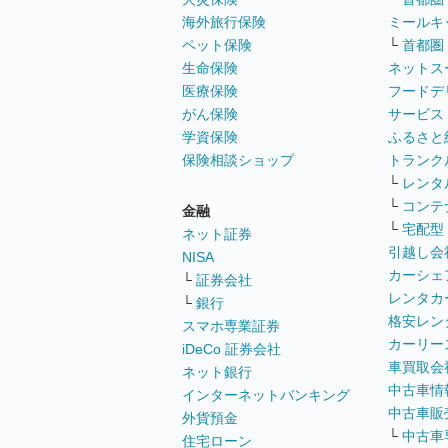
海外旅行保険
ミールキ
ペット保険
└
首都圏
生命保険
ネットス
医療保険
フードデ
がん保険
サービス
学資保険
ふるさと
保険相談ショップ
トランク
└
レンタ
└
コンテ
金融
└
宅配型
ネット証券
引越し会
NISA
カーシェ
└
証券会社
レンタカ
└
銀行
格安レン
スマホ専業証券
カーリー
iDeCo 証券会社
車買取会
ネット銀行
中古車情
インターネットバンキング
中古車販
外貨預金
└
中古車
住宅ローン