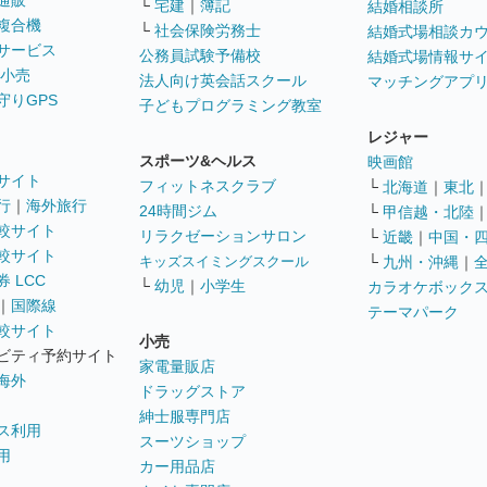
通販
└
宅建
｜
簿記
結婚相談所
複合機
└
社会保険労務士
結婚式場相談カ
サービス
公務員試験予備校
結婚式場情報サ
 小売
法人向け英会話スクール
マッチングアプ
守りGPS
子どもプログラミング教室
レジャー
スポーツ&ヘルス
映画館
サイト
フィットネスクラブ
└
北海道
｜
東北
行
｜
海外旅行
24時間ジム
└
甲信越・北陸
較サイト
リラクゼーションサロン
└
近畿
｜
中国・
較サイト
キッズスイミングスクール
└
九州・沖縄
｜
 LCC
└
幼児
｜
小学生
カラオケボック
｜
国際線
テーマパーク
較サイト
小売
ビティ予約サイト
家電量販店
海外
ドラッグストア
紳士服専門店
ス利用
スーツショップ
用
カー用品店