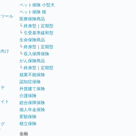
ペット保険 小型犬
ペット保険 猫
トツール
医療保険商品
└
終身型
｜
定期型
└
引受基準緩和型
生命保険商品
└
終身型
｜
定期型
員向け
└
収入保障保険
がん保険商品
└
終身型
｜
定期型
就業不能保険
テ
認知症保険
ステ
外貨建て保険
介護保険
サイト
総合保障保険
個人年金保険
変額保険
積立保険
ング
グ
金融