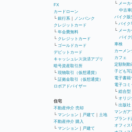
└
メーカ
FX
中古車
カードローン
バイク販
└
銀行系
｜
ノンバンク
└
バイク
クレジットカード
└
メーカ
└
年会費無料
バイク
└
クレジットカード
車検
└
ゴールドカード
カーメン
デビットカード
カフェ
キャッシュレス決済アプリ
定額制動
暗号資産取引所
子ども写
└
現物取引（仮想通貨）
電子書籍
└
証拠金取引（仮想通貨）
電子コミ
ロボアドバイザー
└
総合型
└
オリジ
住宅
└
出版社
不動産仲介 売却
マンガア
└
マンション
｜
戸建て
｜
土地
ブランド
不動産仲介 購入
オフィス
└
マンション
｜
戸建て