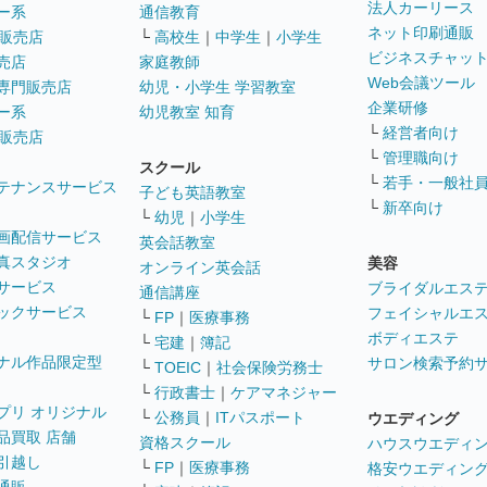
法人カーリース
ー系
通信教育
ネット印刷通販
販売店
└
高校生
｜
中学生
｜
小学生
ビジネスチャッ
売店
家庭教師
Web会議ツール
専門販売店
幼児・小学生 学習教室
企業研修
ー系
幼児教室 知育
└
経営者向け
販売店
└
管理職向け
スクール
└
若手・一般社
テナンスサービス
子ども英語教室
└
新卒向け
└
幼児
｜
小学生
画配信サービス
英会話教室
真スタジオ
美容
オンライン英会話
サービス
ブライダルエス
通信講座
ックサービス
フェイシャルエ
└
FP
｜
医療事務
ボディエステ
└
宅建
｜
簿記
ナル作品限定型
サロン検索予約
└
TOEIC
｜
社会保険労務士
└
行政書士
｜
ケアマネジャー
プリ オリジナル
└
公務員
｜
ITパスポート
ウエディング
品買取 店舗
資格スクール
ハウスウエディ
引越し
└
FP
｜
医療事務
格安ウエディン