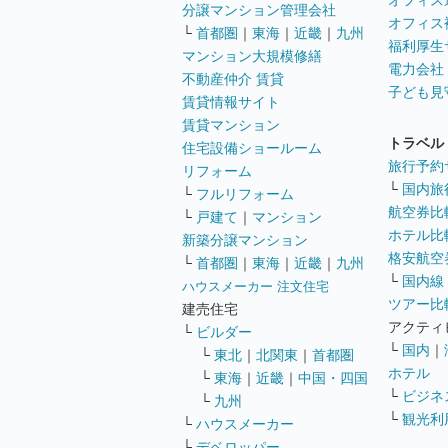
オフィス
分譲マンション管理会社
オフィス
└
首都圏
｜
東海
｜
近畿
｜
九州
福利厚生
マンション大規模修繕
電力会社
不動産仲介 賃貸
子ども見
賃貸情報サイト
賃貸マンション
トラベル
住宅設備ショールーム
旅行予約
リフォーム
└
国内旅
└
フルリフォーム
航空券比
└
戸建て
｜
マンション
ホテル比
新築分譲マンション
格安航空券
└
首都圏
｜
東海
｜
近畿
｜
九州
└
国内線
ハウスメーカー 注文住宅
ツアー比
建売住宅
アクティ
└
ビルダー
└
国内
｜
└
東北
｜
北関東
｜
首都圏
ホテル
└
東海
｜
近畿
｜
中国・四国
└
ビジネ
└
九州
└
観光利
└
ハウスメーカー
└
デベロッパー