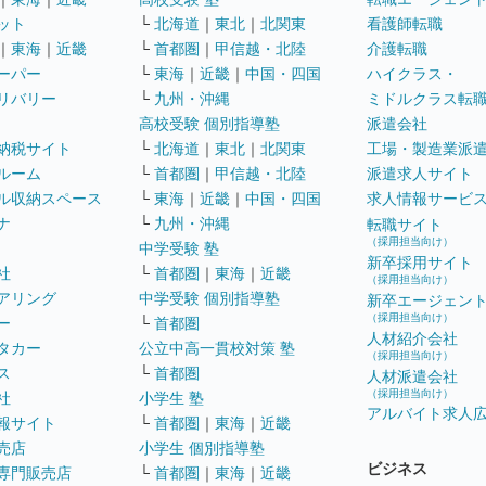
ット
└
北海道
｜
東北
｜
北関東
看護師転職
｜
東海
｜
近畿
└
首都圏
｜
甲信越・北陸
介護転職
ーパー
└
東海
｜
近畿
｜
中国・四国
ハイクラス・
リバリー
└
九州・沖縄
ミドルクラス転
高校受験 個別指導塾
派遣会社
納税サイト
└
北海道
｜
東北
｜
北関東
工場・製造業派
ルーム
└
首都圏
｜
甲信越・北陸
派遣求人サイト
ル収納スペース
└
東海
｜
近畿
｜
中国・四国
求人情報サービ
ナ
└
九州・沖縄
転職サイト
（採用担当向け）
中学受験 塾
新卒採用サイト
社
└
首都圏
｜
東海
｜
近畿
（採用担当向け）
アリング
中学受験 個別指導塾
新卒エージェン
（採用担当向け）
ー
└
首都圏
人材紹介会社
タカー
公立中高一貫校対策 塾
（採用担当向け）
ス
└
首都圏
人材派遣会社
（採用担当向け）
社
小学生 塾
アルバイト求人
報サイト
└
首都圏
｜
東海
｜
近畿
売店
小学生 個別指導塾
ビジネス
専門販売店
└
首都圏
｜
東海
｜
近畿