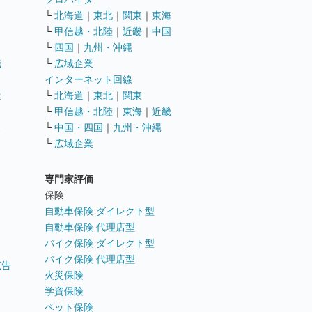
└
北海道
｜
東北
｜
関東
｜
東海
└
甲信越・北陸
｜
近畿
｜
中国
└
四国
｜
九州・沖縄
職
└
広域企業
インターネット回線
遣
└
北海道
｜
東北
｜
関東
└
甲信越・北陸
｜
東海
｜
近畿
ス
└
中国・四国
｜
九州・沖縄
└
広域企業
専門家評価
ト
保険
自動車保険 ダイレクト型
自動車保険 代理店型
バイク保険 ダイレクト型
バイク保険 代理店型
広告
火災保険
学資保険
ペット保険