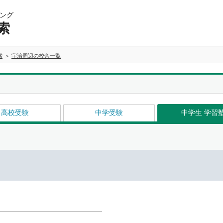
ング
索
索
宇治周辺の校舎一覧
高校受験
中学受験
中学生 学習