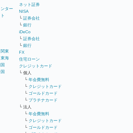
ネット証券
ウンター
NISA
イト
└
証券会社
リ
└
銀行
iDeCo
└
証券会社
└
銀行
｜
関東
FX
｜
東海
住宅ローン
四国
クレジットカード
全国
└ 個人
ス
└
年会費無料
└
クレジットカード
└
ゴールドカード
└
プラチナカード
└ 法人
└
年会費無料
└
クレジットカード
└
ゴールドカード