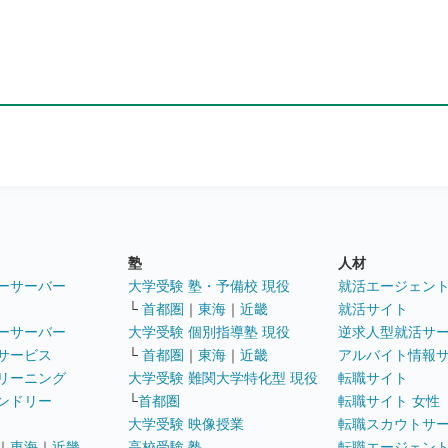
塾
人材
ーサーバー
大学受験 塾・予備校 現役
就活エージェン
└
首都圏
｜
東海
｜
近畿
就活サイト
ーサーバー
大学受験 個別指導塾 現役
逆求人型就活サ
サービス
└
首都圏
｜
東海
｜
近畿
アルバイト情報
リーニング
大学受験 難関大学特化型 現役
転職サイト
ンドリー
└
首都圏
転職サイト 女性
大学受験 映像授業
転職スカウトサ
｜
東海
｜
近畿
高校受験 塾
転職エージェン