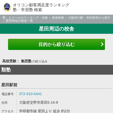
オリコン顧客満足度ランキング
塾・学習塾 検索
塾、スクールのランキング・比較
校舎検索
大阪府の駅・市区町村から探す
星田周辺の校舎一覧
星田周辺の校舎
目的から絞り込む
高校受験： 集団塾
の絞り込み
類塾
星田駅前
072-810-5441
大阪府交野市星田5-14-8
学研都市線 星田より 徒歩 約2分