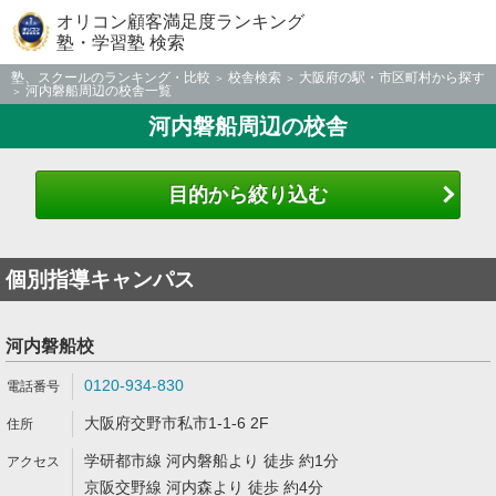
オリコン顧客満足度ランキング
塾・学習塾 検索
塾、スクールのランキング・比較
校舎検索
大阪府の駅・市区町村から探す
河内磐船周辺の校舎一覧
河内磐船周辺の校舎
目的から絞り込む
個別指導キャンパス
河内磐船校
0120-934-830
大阪府交野市私市1-1-6 2F
学研都市線 河内磐船より 徒歩 約1分
京阪交野線 河内森より 徒歩 約4分