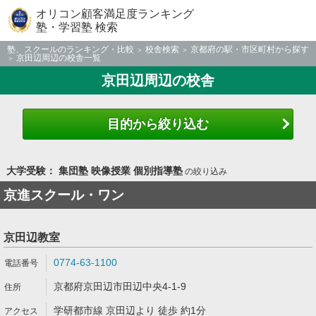
オリコン顧客満足度ランキング
塾・学習塾 検索
塾、スクールのランキング・比較
校舎検索
京都府の駅・市区町村から探す
京田辺周辺の校舎一覧
京田辺周辺の校舎
目的から絞り込む
大学受験： 集団塾 映像授業 個別指導塾
の絞り込み
京進スクール・ワン
京田辺教室
0774-63-1100
京都府京田辺市田辺中央4-1-9
学研都市線 京田辺より 徒歩 約1分