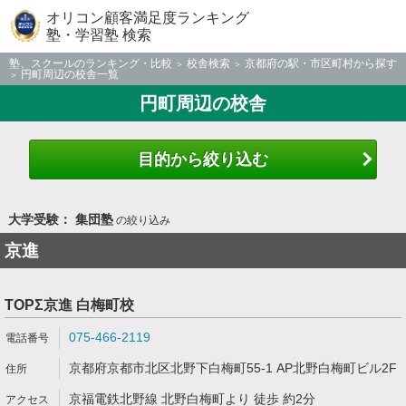
オリコン顧客満足度ランキング
塾・学習塾 検索
塾、スクールのランキング・比較
校舎検索
京都府の駅・市区町村から探す
円町周辺の校舎一覧
円町周辺の校舎
目的から絞り込む
大学受験： 集団塾
の絞り込み
京進
TOPΣ京進 白梅町校
075-466-2119
京都府京都市北区北野下白梅町55-1 AP北野白梅町ビル2F
京福電鉄北野線 北野白梅町より 徒歩 約2分