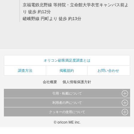
京福電鉄北野線 等持院・立命館大学衣笠キャンパス前よ
り 徒歩 約12分
嵯峨野線 円町より 徒歩 約13分
オリコン顧客満足度調査とは
調査方法
掲載規約
お問い合わせ
会社概要
個人情報保護方針
引用・転載について
利用者の声について
当サイトで公開されている情報（文字、写真、イラスト、画像データ等）及びこれらの配
置・編集および構造などについての著作権は株式会社oricon MEに帰属しております。
クッキーの使用について
当サイトに掲載している内容はすべてサービスの利用者が提出された見解・感想です。
これらの情報を権利者の許可なく無断転載・複製などの二次利用を行うことは固く禁じて
弊社が内容について正確性を含め一切保証するものではありません。
おります。
© oricon ME inc.
このサイトでは Cookie を使用して、ユーザーに合わせたコンテンツや広告の表示、ソー
弊社の見解・ 意見ではないことをご理解いただいた上でご覧ください。
シャル メディア機能の提供、広告の表示回数やクリック数の測定を行っています。
また、ユーザーによるサイトの利用状況についても情報を収集し、ソーシャル メディア