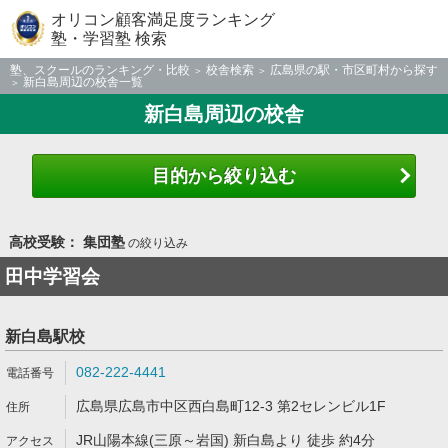
オリコン顧客満足度ランキング
塾・学習塾 検索
塾、スクールのランキング・比較
校舎検索
広島県の駅・市区町村から探す
新白島周辺の校舎一覧
新白島周辺の校舎
目的から絞り込む
高校受験： 集団塾
の絞り込み
田中学習会
新白島駅校
082-222-4441
広島県広島市中区西白島町12-3 第2セレンビル1F
JR山陽本線(三原～岩国) 新白島より 徒歩 約4分